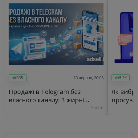
395
13 червня, 20:08
5.2K
Продажі в Telegram без
Як вибра
власного каналу: 3 жирні
просуван
стратегії для e-commerce 2026
Читати