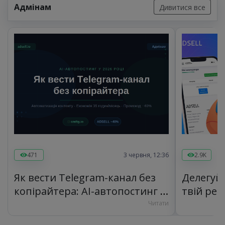
Адмінам
Дивитися все
471
3 червня, 12:36
2.9K
Як вести Telegram-канал без
Делегуй 
копірайтера: AI-автопостинг у
твій рес
2026 році
Читати