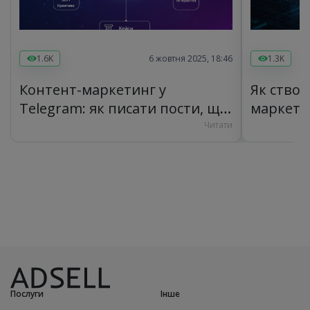
1.6K
6 жовтня 2025, 18:46
1.3K
Контент-маркетинг у
Як ство
Telegram: як писати пости, що
маркети
продають та залучають
Telegram
Читати
Послуги
Інше