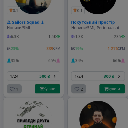
0.1
0.1
🚢 Sailors Squad ⚓️
Покутський Простір
Новини/ЗМІ
Новини/ЗМІ, Регіональні
6.3K
1.5K
1.3K
235
23%
339
19%
1 276
ER
CPM
ER
CPM
35%
65%
34%
66%
1/24
500 ₴
1/24
300 ₴
1
2
Купити
Купити