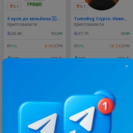
0.1
0.1
З нуля до мільйона 🇺🇦 Україна
TumoBog Crypto: Инвестиции Крипта
Криптовалюти
Криптовалюти
26.4K
952
37.7K
3K
4%
8 403
9%
18 242
ER
CPM
ER
CPM
90%
10%
90%
10%
×
4/24
8 000 ₴
2/24
55 000 ₴
3
Купити
Купити