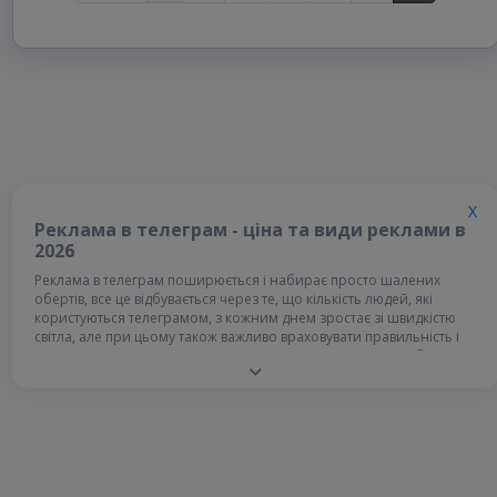
X
Реклама в телеграм - ціна та види реклами в
2026
Реклама в телеграм поширюється і набирає просто шалених
обертів, все це відбувається через те, що кількість людей, які
користуються телеграмом, з кожним днем зростає зі швидкістю
світла, але при цьому також важливо враховувати правильність і
актуальність розміщення своєї реклами в телеграм, потрібно мати
сувору рекламну стратегію. Від плану дій по розміщенню
залежить успіх всієї вашої рекламної кампанії, швидкість
розповсюдження та просування вашого товару чи послуги, коли
стратегія не спрацює, ви помітите це, адже буде тільки
збільшуватися трафік і на цьому все. Зрозуміло, що за таких
обставин потрібно щось змінювати, а можливо і повністю, але
водночас не треба засмучуватися, адже варіантів реклами досить