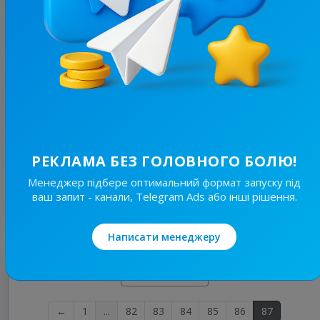
-3
Nishtyak📈Crypto
Криптовалюти
11.4K
417
4%
9 592
ER
CPM
90%
10%
РЕКЛАМА БЕЗ ГОЛОВНОГО БОЛЮ!
1/24
4 000 ₴
Менеджер підбере оптимальний формат запуску під
ваш запит - канали, Telegram Ads або інші рішення.
2
Купити
Написати менеджеру
Ще канали
←
1
...
82
83
84
85
86
87