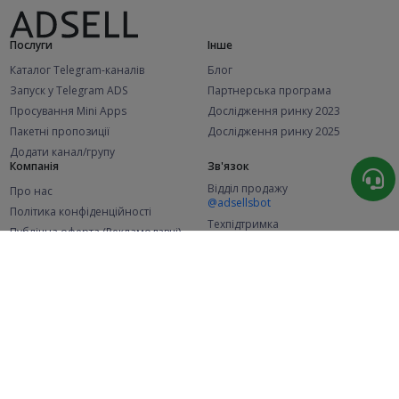
Послуги
Інше
Каталог Telegram-каналів
Блог
Запуск у Telegram ADS
Партнерська програма
Просування Mini Apps
Дослідження ринку 2023
Пакетні пропозиції
Дослідження ринку 2025
Додати канал/групу
Компанія
Зв'язок
Відділ продажу
Про нас
@adsellsbot
Політика конфіденційності
Техпідтримка
Публічна оферта (Рекламодавці)
@adsellme
Публічна оферта (Представники)
Статистика
Каналів у каталозі
Успішних замовлень
2.1K
107.4K
+42 за місяць
+1 963 за місяць
Нових користувачів
49K
+369 за місяць