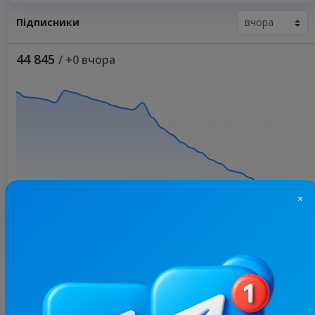
Підписники
44 845
/ +0 вчора
×
Більше статистики