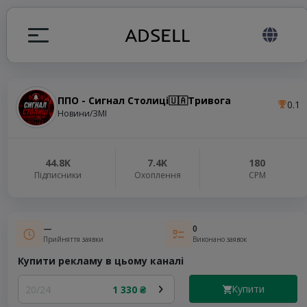
ППО - Сигнал Столиці🇺🇦Тривога
0.1
я
Новини/ЗМІ
налів
44.8K
7.4K
180
Підписники
Охоплення
СРМ
elegram ADS
—
0
Прийняття заявки
Виконано заявок
Купити рекламу в цьому каналі
Купити
20/24
1 330 ₴