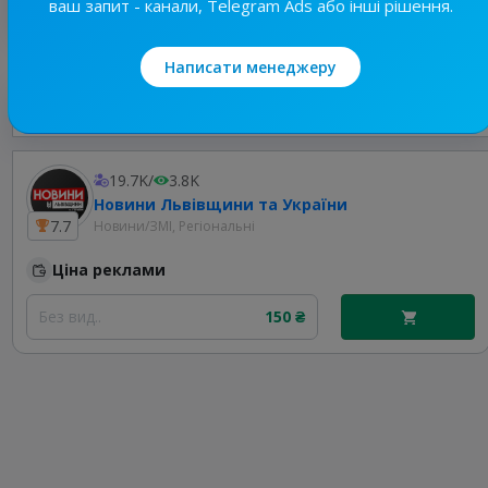
ваш запит - канали, Telegram Ads або інші рішення.
Написати менеджеру
Найкращі за темою
19.7K
/
3.8K
Новини Львівщини та України
7.7
Новини/ЗМІ, Регіональні
Ціна реклами
Без вид..
150 ₴