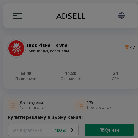
Твоє Рівне | Rivne
7.7
я
Новини/ЗМІ, Регіональні
налів
63.4K
11.8K
34
Підписники
Охоплення
СРМ
elegram ADS
До 1 години
370
Прийняття заявки
Виконано заявок
Купити рекламу в цьому каналі
Купити
Без видалення
400 ₴