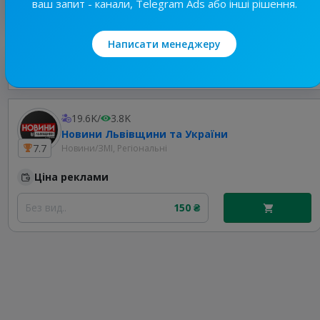
ваш запит - канали, Telegram Ads або інші рішення.
Написати менеджеру
Найкращі за темою
19.6K
/
3.8K
Новини Львівщини та України
7.7
Новини/ЗМІ, Регіональні
Ціна реклами
Без вид..
150 ₴