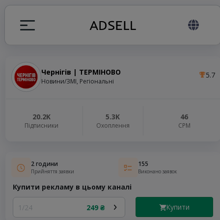
Чернігів | ТЕРМІНОВО
5.7
я
Новини/ЗМІ, Регіональні
налів
20.2K
5.3K
46
Підписники
Охоплення
СРМ
elegram ADS
2 години
155
Прийняття заявки
Виконано заявок
Купити рекламу в цьому каналі
Купити
1/24
249 ₴