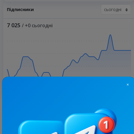
Підписники
7 025
/ +0 сьогодні
×
Більше статистики