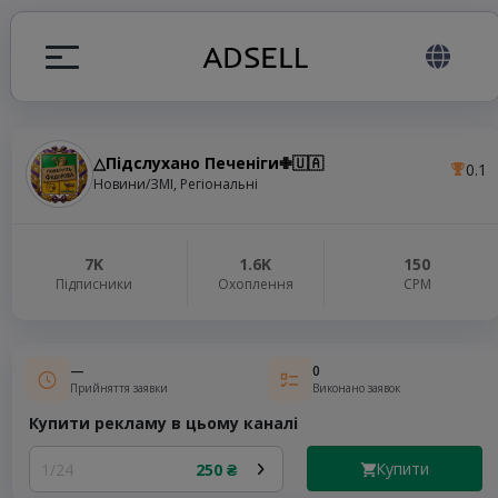
△Підслухано Печеніги✙🇺🇦
0.1
я
Новини/ЗМІ, Регіональні
налів
7K
1.6K
150
Підписники
Охоплення
СРМ
elegram ADS
—
0
Прийняття заявки
Виконано заявок
Купити рекламу в цьому каналі
Купити
1/24
250 ₴