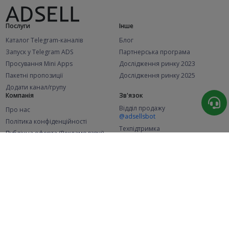
Послуги
Інше
Каталог Telegram-каналів
Блог
Запуск у Telegram ADS
Партнерська програма
Просування Mini Apps
Дослідження ринку 2023
Пакетні пропозиції
Дослідження ринку 2025
Додати канал/групу
Компанія
Зв'язок
Відділ продажу
Про нас
@adsellsbot
Політика конфіденційності
Техпідтримка
Публічна оферта (Рекламодавці)
@adsellme
Публічна оферта (Представники)
Статистика
Каналів у каталозі
Успішних замовлень
2.1K
107.4K
+41 за місяць
+1 969 за місяць
Нових користувачів
49K
+369 за місяць