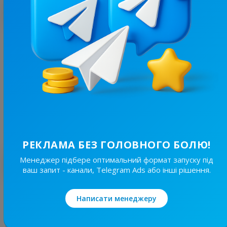
З цим каналом часто купують
4.6K
/
2.2K
Бровари⚡️Незламні
13.8
Новини/ЗМІ, Регіональні
Ціна реклами
30/48
200 ₴
РЕКЛАМА БЕЗ ГОЛОВНОГО БОЛЮ!
Менеджер підбере оптимальний формат запуску під
Найкращі за темою
ваш запит - канали, Telegram Ads або інші рішення.
19.8K
/
4.8K
Написати менеджеру
Новини Львівщини та України
7.7
Новини/ЗМІ, Регіональні