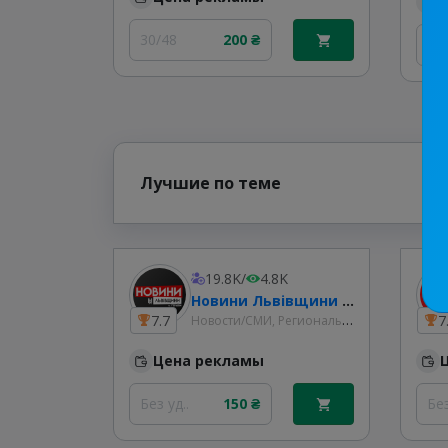
30/48
200 ₴
30
Лучшие по теме
19.8K
/
4.8K
Новини Львівщини та України
Новости/СМИ, Региональные
7.7
7
Цена рекламы
Без уд..
150 ₴
Без