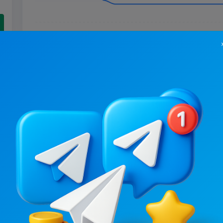
9.3K
/
2.3K
13.2K
/
2.2K
Тернопіль⚡️Незламний
Мій Тернопіль
.6
6.1
Новости/СМИ, Региональные
Цена рекламы