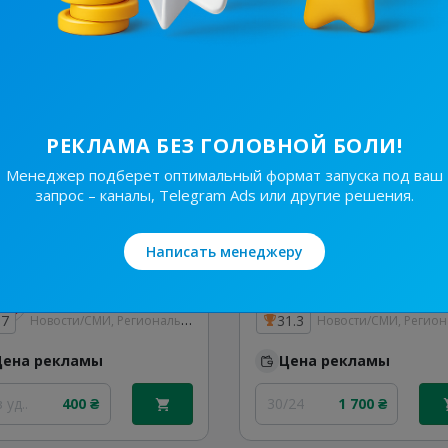
Цена рекламы
20/24
250 ₴
/48
210 ₴
РЕКЛАМА БЕЗ ГОЛОВНОЙ БОЛИ!
Менеджер подберет оптимальный формат запуска под ваш
запрос – каналы, Telegram Ads или другие решения.
Написать менеджеру
63.4K
/
14.7K
109.7K
/
19K
Твоє Рівне | Rivne
Новости/СМИ, Региональные
.7
31.3
Цена рекламы
Цена рекламы
 уд..
400 ₴
30/24
1 700 ₴