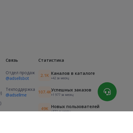
Связь
Статистика
Отдел продаж
Каналов в каталоге
2.1K
@adsellsbot
+42 за месяц
Техподдержка
Успешных заказов
107.4K
)
@adsellme
+1 977 за месяц
)
Новых пользователей
49K
+371 за месяц