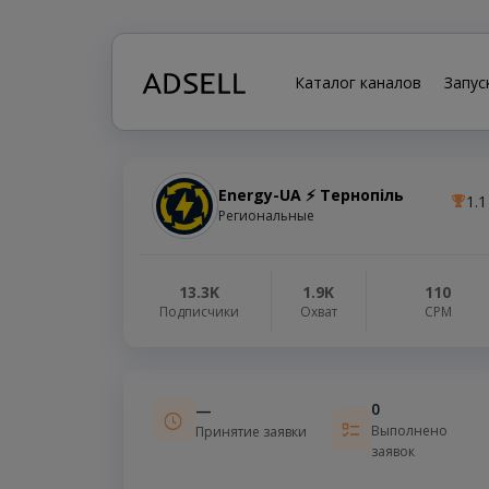
Каталог каналов
Запус
Energy-UA ⚡️ Тернопіль
1.1
Региональные
13.3K
1.9K
110
Подписчики
Охват
СРМ
0
—
Выполнено
Принятие заявки
заявок