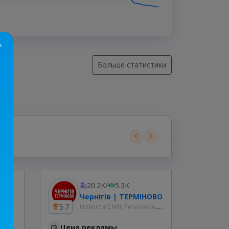
×
Больше статистики
20.2K
/
5.3K
на
Чернігів | ТЕРМІНОВО
Новости/СМИ, Региональные
5.7
8.8
Цена рекламы