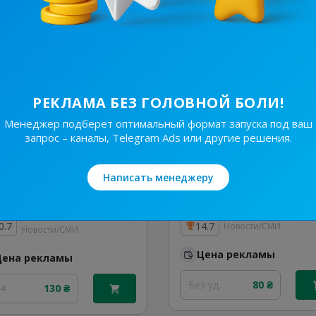
Цена рекламы
Цена рекламы
/48
620 ₴
30/48
740 ₴
РЕКЛАМА БЕЗ ГОЛОВНОЙ БОЛИ!
Менеджер подберет оптимальный формат запуска под ваш
запрос – каналы, Telegram Ads или другие решения.
Написать менеджеру
10.4K
/
552
6.2K
/
724
Україна Сьогодні⚡️Новини
0.7
14.7
Новости/СМИ
Новости/СМИ
Цена рекламы
Цена рекламы
Без уд..
80 ₴
24
130 ₴