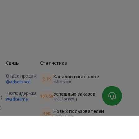
Связь
Статистика
Отдел продаж
Каналов в каталоге
2.1K
@adsellsbot
+46 за месяц
Техподдержка
Успешных заказов
107.6K
)
@adsellme
+2 007 за месяц
)
Новых пользователей
49K
+369 за месяц