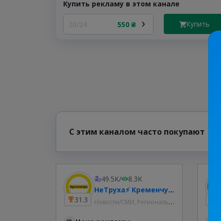
Купить рекламу в этом канале
Купить
20/24
550 ₴
С этим каналом часто покупают
49.5K
/
8.3K
НеТруха⚡️ Кременчук| Новини війни.
31.3
4
Новости/СМИ, Региональные