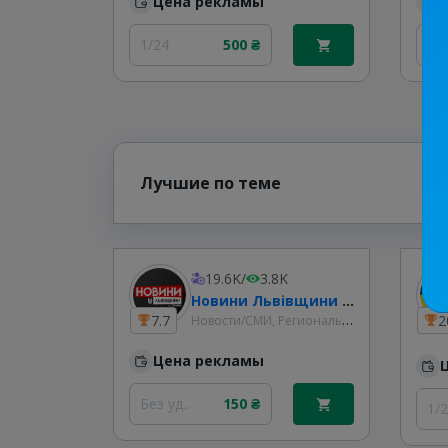
Цена рекламы
1/24
500 ₴
30
Лучшие по теме
19.6K
/
3.8K
Новини Львівщини та України
Новости/СМИ, Региональные
7.7
2
Цена рекламы
Без уд..
150 ₴
1/