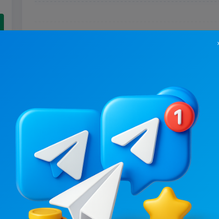
46.5K
/
6.8K
67.9K
/
8.2K
Київ⚡️Незламний
Україна⚡️Незлам
8.1
48
Новости/СМИ, Региональные
Новости/СМИ