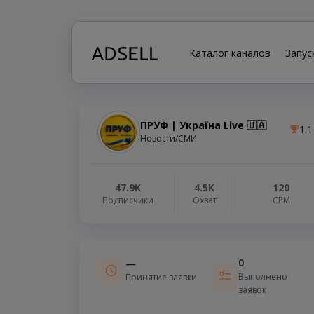
Каталог каналов
Запус
ПРУФ | Україна Live 🇺🇦
1.1
Новости/СМИ
47.9K
4.5K
120
Подписчики
Охват
СРМ
0
—
Выполнено
Принятие заявки
заявок