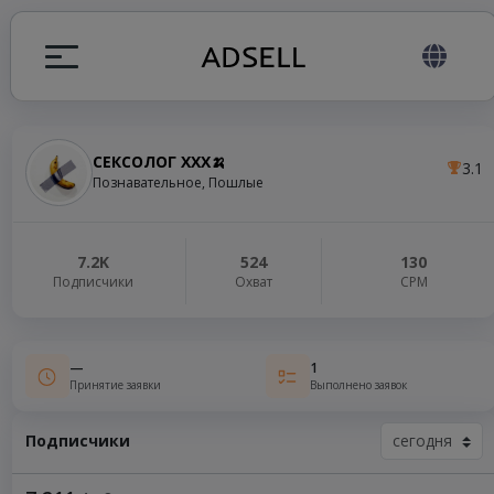
СЕКСОЛОГ ХХХ🍌
3.1
ция
Познавательное, Пошлые
налов
7.2K
524
130
Подписчики
Охват
СРМ
elegram ADS
—
1
Принятие заявки
Выполнено заявок
Подписчики