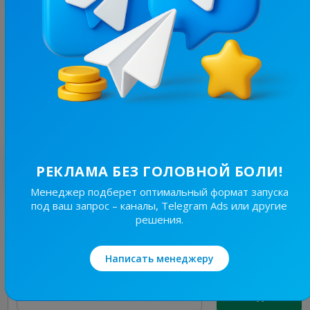
3.8K
/
727
ІРШАВСЬКІ
14.7
Познавательное, Новости/СМИ
Цена рекламы
Без уд..
30 ₴
Лучшие по теме
РЕКЛАМА БЕЗ ГОЛОВНОЙ БОЛИ!
Менеджер подберет оптимальный формат запуска
под ваш запрос – каналы, Telegram Ads или другие
3K
/
160
решения.
RiKS | Сексологія ❤️‍🔥
21.2
Познавательное, Пошлые
Написать менеджеру
Цена рекламы
1/24
30 ₴