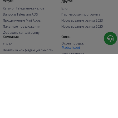
Услуги
Другое
Каталог Telegram-каналов
Блог
Запуск в Telegram ADS
Партнерская программа
Продвижение Mini Apps
Исследование рынка 2023
Пакетные предложения
Исследование рынка 2025
Добавить канал/группу
Компания
Связь
Отдел продаж
О нас
@adsellsbot
Политика конфиденциальности
Техподдержка
Публичная оферта
@adsellme
(Рекламодатели)
Публичная оферта
(Представители)
Статистика
Каналов в каталоге
Успешных заказов
2.1K
107.4K
+42 за месяц
+1 977 за месяц
Новых пользователей
49K
+371 за месяц