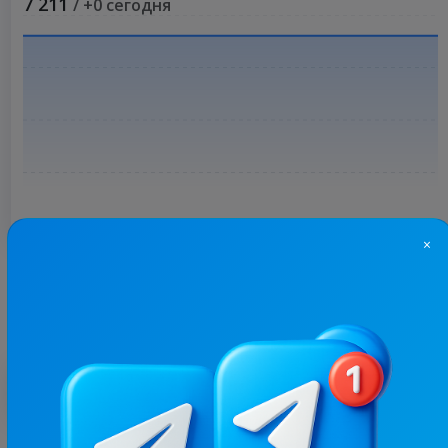
7 211
/ +0 сегодня
×
Больше статистики
С этим каналом часто покупают