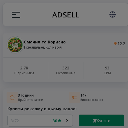
Смачно та Корисно
12.2
я
Пізнавальні, Кулінарія
налів
2.7K
322
93
Підписники
Охоплення
СРМ
elegram ADS
3 години
147
Прийняття заявки
Виконано заявок
Купити рекламу в цьому каналі
Купити
3/72
30 ₴