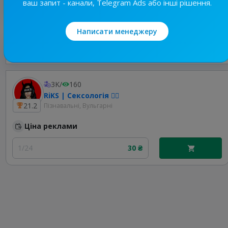
ваш запит - канали, Telegram Ads або інші рішення.
Написати менеджеру
Найкращі за темою
3K
/
160
RiKS | Сексологія ❤️‍🔥
21.2
Пізнавальні, Вульгарні
Ціна реклами
1/24
30 ₴