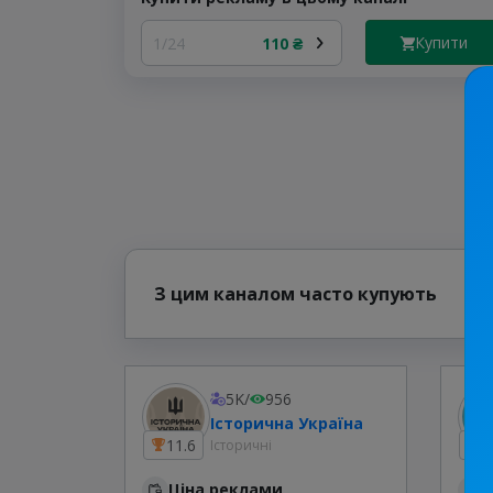
Купити
1/24
110 ₴
З цим каналом часто купують
5K
/
956
Історична Україна
11.6
9
Історичні
Ціна реклами