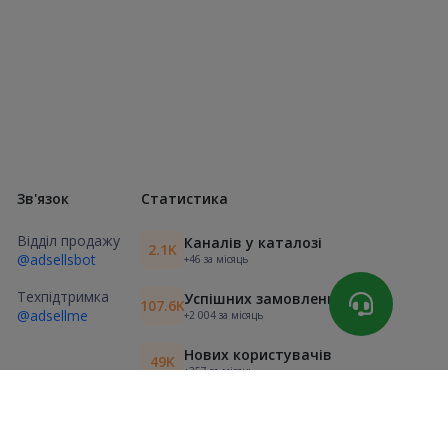
Зв'язок
Статистика
Відділ продажу
Каналів у каталозі
2.1K
@adsellsbot
+46 за місяць
Техпідтримка
Успішних замовлень
107.6K
@adsellme
+2 004 за місяць
Нових користувачів
49K
+357 за місяць