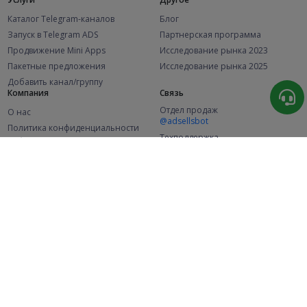
Каталог Telegram-каналов
Блог
Запуск в Telegram ADS
Партнерская программа
Продвижение Mini Apps
Исследование рынка 2023
Пакетные предложения
Исследование рынка 2025
Добавить канал/группу
Компания
Связь
Отдел продаж
О нас
@adsellsbot
Политика конфиденциальности
Техподдержка
Публичная оферта
@adsellme
(Рекламодатели)
Публичная оферта
(Представители)
Статистика
Каналов в каталоге
Успешных заказов
2.1K
107.5K
+46 за месяц
+1 987 за месяц
Новых пользователей
49K
+370 за месяц