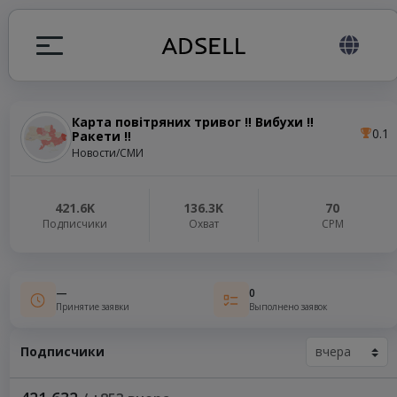
Карта повітряних тривог ‼️ Вибухи ‼️
0.1
Ракети ‼️
ция
Новости/СМИ
налов
421.6K
136.3K
70
Подписчики
Охват
СРМ
elegram ADS
—
0
Принятие заявки
Выполнено заявок
Подписчики