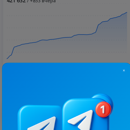
421 632
/ +853 вчера
×
Больше статистики
С этим каналом часто покупают