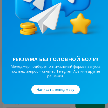
403.1K
/
165.3K
Київський купол | Графіки
39.6
Новости/СМИ
Цена рекламы
30/24
13 230 ₴
Лучшие по теме
РЕКЛАМА БЕЗ ГОЛОВНОЙ БОЛИ!
Менеджер подберет оптимальный формат запуска
под ваш запрос – каналы, Telegram Ads или другие
19.7K
/
3.8K
решения.
Новини Львівщини та України
7.7
Новости/СМИ, Региональные
Написать менеджеру
Цена рекламы
Без уд..
150 ₴