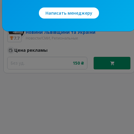
Лучшие по теме
Написать менеджеру
19.6K
/
3.8K
Новини Львівщини та України
7.7
Новости/СМИ, Региональные
Цена рекламы
Без уд..
150 ₴