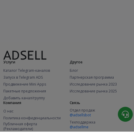
Услуги
Другое
Каталог Telegram-каналов
Блог
Запуск в Telegram ADS
Партнерская программа
Продвижение Mini Apps
Исследование рынка 2023
Пакетные предложения
Исследование рынка 2025
Добавить канал/группу
Компания
Связь
Отдел продаж
О нас
@adsellsbot
Политика конфиденциальности
Техподдержка
Публичная оферта
@adsellme
(Рекламодатели)