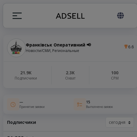
Франківськ Оперативний 📢
6.6
ция
Новости/СМИ, Региональные
налов
21.9K
2.3K
100
Подписчики
Охват
СРМ
elegram ADS
—
15
Принятие заявки
Выполнено заявок
Подписчики