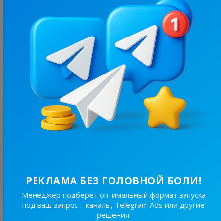
19.6K
/
3.8K
Новини Львівщини та України
7.7
Новости/СМИ, Региональные
Цена рекламы
Без уд..
150 ₴
Оценка
1
/ 1 отзыв
@tg**********
7 июня 2023, 17:40
ЖОДНОГО ПЕРЕХОДУ.... ЖОДНОГО!!!!!
Показать ответ владельца
РЕКЛАМА БЕЗ ГОЛОВНОЙ БОЛИ!
Менеджер подберет оптимальный формат запуска
под ваш запрос – каналы, Telegram Ads или другие
решения.