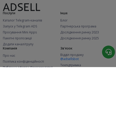
Послуги
Інше
Каталог Telegram-каналів
Блог
Запуск у Telegram ADS
Партнерська програма
Просування Mini Apps
Дослідження ринку 2023
Пакетні пропозиції
Дослідження ринку 2025
Додати канал/групу
Компанія
Зв'язок
Відділ продажу
Про нас
@adsellsbot
Політика конфіденційності
Техпідтримка
Публічна оферта (Рекламодавці)
@adsellme
Публічна оферта (Представники)
Статистика
Каналів у каталозі
Успішних замовлень
2.1K
107.6K
+46 за місяць
+2 022 за місяць
Нових користувачів
49K
+356 за місяць