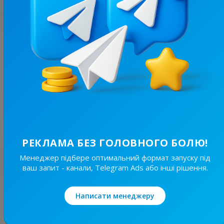
З цим каналом часто купують
18.4K
/
4.5K
Одеса UA
21.7
Новини/ЗМІ, Регіональні
Ціна реклами
30/48
410 ₴
РЕКЛАМА БЕЗ ГОЛОВНОГО БОЛЮ!
Менеджер підбере оптимальний формат запуску під
Найкращі за темою
ваш запит - канали, Telegram Ads або інші рішення.
19.6K
/
4.3K
Написати менеджеру
Новини Львівщини та України
7.7
Новини/ЗМІ, Регіональні