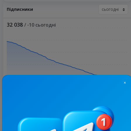
Підписники
32 038
/ -10 сьогодні
×
Більше статистики