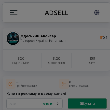
Одеський Анонсер
0.1
я
Подорожі / Країни, Регіональні
налів
32K
3.2K
159
Підписники
Охоплення
СРМ
elegram ADS
—
0
Прийняття заявки
Виконано заявок
Купити рекламу в цьому каналі
Купити
2/48
510 ₴