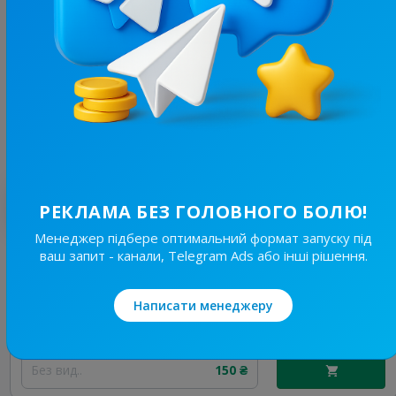
СУМИ / SUMY GO ∆
4.8
Новини/ЗМІ, Регіональні
Ціна реклами
Без вид..
2 400 ₴
Найкращі за темою
РЕКЛАМА БЕЗ ГОЛОВНОГО БОЛЮ!
Менеджер підбере оптимальний формат запуску під
ваш запит - канали, Telegram Ads або інші рішення.
19.6K
/
4.3K
Новини Львівщини та України
7.7
Новини/ЗМІ, Регіональні
Написати менеджеру
Ціна реклами
Без вид..
150 ₴