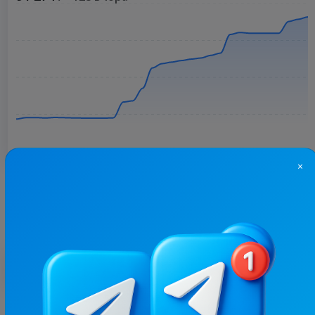
×
Більше статистики
З цим каналом часто купують
185.9K
/
43.4K