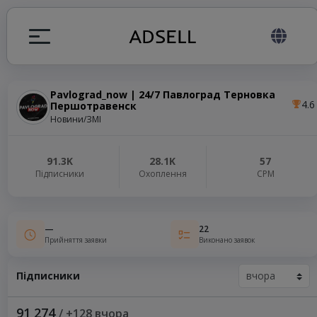
Pavlograd_now | 24/7 Павлоград Терновка
4.6
Першотравенск
я
Новини/ЗМІ
налів
91.3K
28.1K
57
Підписники
Охоплення
СРМ
elegram ADS
—
22
Прийняття заявки
Виконано заявок
Підписники
91 274
/ +128 вчора