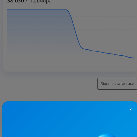
38 630
/ -12 вчора
Більше статистики
×
З цим каналом часто купують