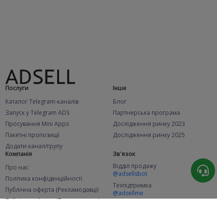
Послуги
Інше
Каталог Telegram-каналів
Блог
Запуск у Telegram ADS
Партнерська програма
Просування Mini Apps
Дослідження ринку 2023
Пакетні пропозиції
Дослідження ринку 2025
Додати канал/групу
Компанія
Зв'язок
Відділ продажу
Про нас
@adsellsbot
Політика конфіденційності
Техпідтримка
Публічна оферта (Рекламодавці)
@adsellme
Публічна оферта (Представники)
Статистика