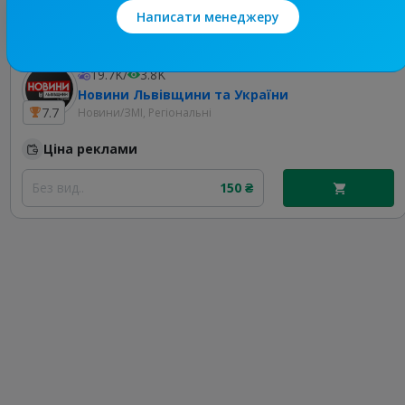
Найкращі за темою
Написати менеджеру
19.7K
/
3.8K
Новини Львівщини та України
7.7
Новини/ЗМІ, Регіональні
Ціна реклами
Без вид..
150 ₴