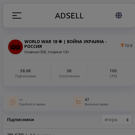
WORLD WAR 18 ✙ | ВОЙНА УКРАИНА -
10.6
РОССИЯ
я
Новини/ЗМІ, Новини 18+
налів
38.6K
3K
100
Підписники
Охоплення
СРМ
elegram ADS
—
47
Прийняття заявки
Виконано заявок
Підписники