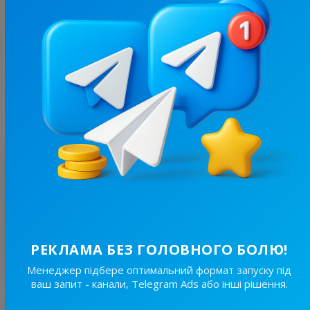
19.7K
/
3.8K
Новини Львівщини та України
7.7
Новини/ЗМІ, Регіональні
Ціна реклами
Без вид..
150 ₴
Оцінка
1
/ 1 відгук
@ka***
9 вересня 2024, 21:59
Не раджу, дорого виходить за підписника
РЕКЛАМА БЕЗ ГОЛОВНОГО БОЛЮ!
Показати відповідь власника
Менеджер підбере оптимальний формат запуску під
ваш запит - канали, Telegram Ads або інші рішення.