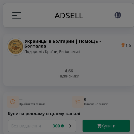
Украинцы в Болгарии | Помощь -
1.6
Болталка
я
Подорожі / Країни, Регіональні
налів
4.6K
Підписники
elegram ADS
—
0
Прийняття заявки
Виконано заявок
Купити рекламу в цьому каналі
Купити
Без видалення
300 ₴