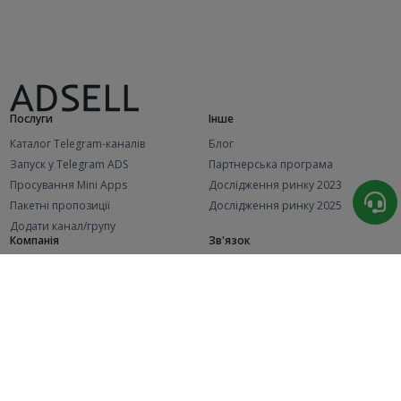
Послуги
Інше
Каталог Telegram-каналів
Блог
Запуск у Telegram ADS
Партнерська програма
Просування Mini Apps
Дослідження ринку 2023
Пакетні пропозиції
Дослідження ринку 2025
Додати канал/групу
Компанія
Зв'язок
Відділ продажу
Про нас
@adsellsbot
Політика конфіденційності
Техпідтримка
Публічна оферта (Рекламодавці)
@adsellme
Публічна оферта (Представники)
Статистика
Каналів у каталозі
Успішних замовлень
2.1K
107.5K
+42 за місяць
+1 994 за місяць