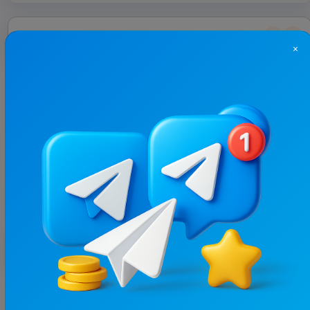
З цим каналом часто купують
×
49.5K
/
8.3K
НеТруха⚡️ Кременчук| Новини війни.
31.3
Новини/ЗМІ, Регіональні
Ціна реклами
1/24
500 ₴
Найкращі за темою
19.7K
/
3.8K
Новини Львівщини та України