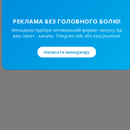
7.7
Новини/ЗМІ, Регіональні
Ціна реклами
РЕКЛАМА БЕЗ ГОЛОВНОГО БОЛЮ!
Без вид..
150 ₴
Менеджер підбере оптимальний формат запуску під
ваш запит - канали, Telegram Ads або інші рішення.
Написати менеджеру