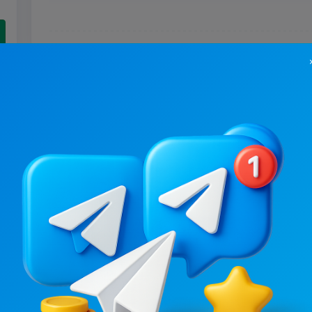
46.5K
/
6.8K
67.9K
/
8.2K
Київ⚡️Незламний
Україна⚡️Незлам
8.1
48
Новини/ЗМІ, Регіональні
Новини/ЗМІ