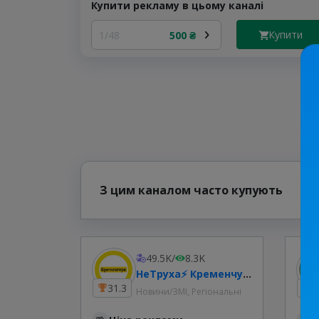
Купити рекламу в цьому каналі
Купити
1/48
500 ₴
З цим каналом часто купують
49.5K
/
8.3K
НеТруха⚡️ Кременчук| Новини війни.
31.3
4
Новини/ЗМІ, Регіональні