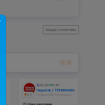
×
Більше статистики
20.2K
/
5.3K
на
Чернігів | ТЕРМІНОВО
5.7
8.8
Новини/ЗМІ, Регіональні
Ціна реклами