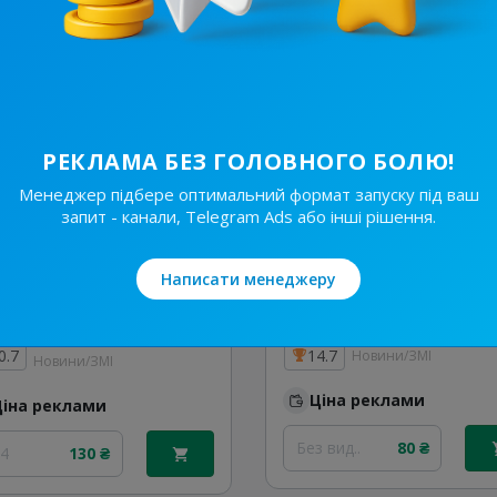
Ціна реклами
Ціна реклами
/48
620 ₴
30/48
740 ₴
РЕКЛАМА БЕЗ ГОЛОВНОГО БОЛЮ!
Менеджер підбере оптимальний формат запуску під ваш
запит - канали, Telegram Ads або інші рішення.
Написати менеджеру
10.4K
/
552
6.2K
/
724
Україна Сьогодні⚡️Новини
0.7
14.7
Новини/ЗМІ
Новини/ЗМІ
Ціна реклами
Ціна реклами
Без вид..
80 ₴
24
130 ₴