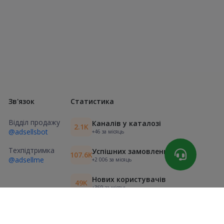
Зв'язок
Статистика
Відділ продажу
Каналів у каталозі
2.1K
@adsellsbot
+46 за місяць
Техпідтримка
Успішних замовлень
107.6K
@adsellme
+2 006 за місяць
Нових користувачів
49K
+369 за місяць