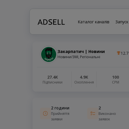
Каталог каналів
Запуск
Закарпатич | Новини
12.7
Новини/ЗМІ, Регіональні
27.4K
4.9K
100
Підписники
Охоплення
СРМ
2 години
2
Прийняття
Виконано
заявки
заявок