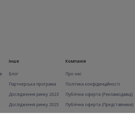
Інше
Компанія
в
Блог
Про нас
Партнерська програма
Політика конфіденційності
Дослідження ринку 2023
Публічна оферта (Рекламодавці)
Дослідження ринку 2025
Публічна оферта (Представники)