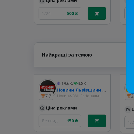
Ціна реклами
1/24
500 ₴
30
Найкращі за темою
19.6K
/
3.8K
Новини Львівщини та України
7.7
2
Новини/ЗМІ, Регіональні
Ціна реклами
Без вид..
150 ₴
1/