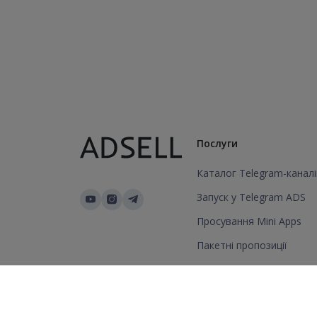
Послуги
Каталог Telegram-каналі
Запуск у Telegram ADS
Просування Mini Apps
Пакетні пропозиції
Додати канал/групу