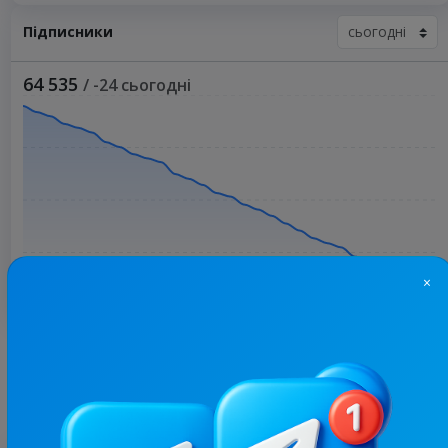
Підписники
64 535
/ -24 сьогодні
×
Більше статистики