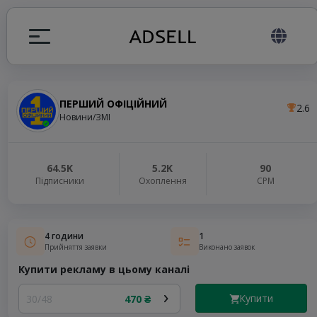
ПЕРШИЙ ОФІЦІЙНИЙ
2.6
я
Новини/ЗМІ
налів
64.5K
5.2K
90
Підписники
Охоплення
СРМ
elegram ADS
4 години
1
Прийняття заявки
Виконано заявок
Купити рекламу в цьому каналі
Купити
30/48
470 ₴