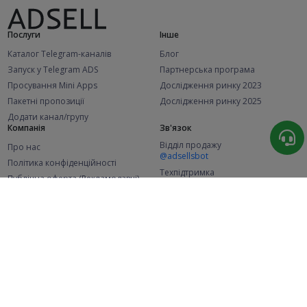
Послуги
Інше
Каталог Telegram-каналів
Блог
Запуск у Telegram ADS
Партнерська програма
Просування Mini Apps
Дослідження ринку 2023
Пакетні пропозиції
Дослідження ринку 2025
Додати канал/групу
Компанія
Зв'язок
Відділ продажу
Про нас
@adsellsbot
Політика конфіденційності
Техпідтримка
Публічна оферта (Рекламодавці)
@adsellme
Публічна оферта (Представники)
Статистика
Каналів у каталозі
Успішних замовлень
2.1K
107.5K
+42 за місяць
+2 004 за місяць
Нових користувачів
49K
+374 за місяць