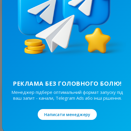
З цим каналом часто купують
49.5K
/
8.3K
НеТруха⚡️ Кременчук| Новини війни.
33.3
Новини/ЗМІ, Регіональні
Ціна реклами
1/24
500 ₴
РЕКЛАМА БЕЗ ГОЛОВНОГО БОЛЮ!
Менеджер підбере оптимальний формат запуску під
Найкращі за темою
ваш запит - канали, Telegram Ads або інші рішення.
19.7K
/
3.8K
Написати менеджеру
Новини Львівщини та України
7.7
Новини/ЗМІ, Регіональні