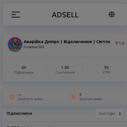
Аварійка Дніпро | Відключення | Світло
1.6
я
Новини/ЗМІ
налів
8K
1.8K
90
Підписники
Охоплення
СРМ
elegram ADS
—
0
Прийняття заявки
Виконано заявок
Підписники