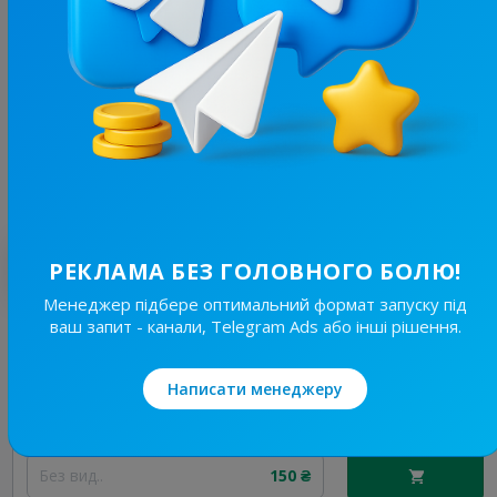
12.1K
/
3.2K
Дніпро Live
6.6
Регіональні
Ціна реклами
20/48
330 ₴
Найкращі за темою
РЕКЛАМА БЕЗ ГОЛОВНОГО БОЛЮ!
Менеджер підбере оптимальний формат запуску під
ваш запит - канали, Telegram Ads або інші рішення.
19.7K
/
4.6K
Новини Львівщини та України
7.7
Новини/ЗМІ, Регіональні
Написати менеджеру
Ціна реклами
Без вид..
150 ₴