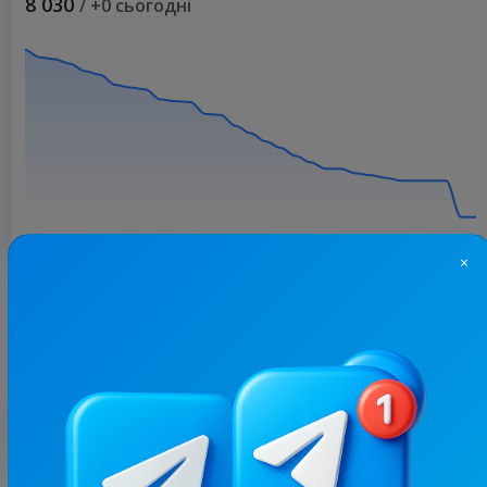
8 030
/ +0 сьогодні
×
Більше статистики
З цим каналом часто купують