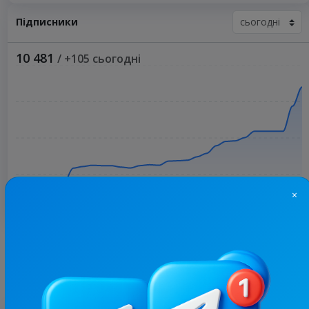
Підписники
10 481
/ +105 сьогодні
×
Більше статистики