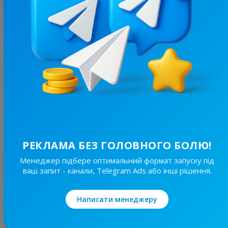
З цим каналом часто купують
20.3K
/
4.8K
Кам'янське | Каменское - Новини міста
6.6
Регіональні
Ціна реклами
Без вид..
350 ₴
РЕКЛАМА БЕЗ ГОЛОВНОГО БОЛЮ!
Менеджер підбере оптимальний формат запуску під
Найкращі за темою
ваш запит - канали, Telegram Ads або інші рішення.
19.7K
/
3.8K
Написати менеджеру
Новини Львівщини та України
7.7
Новини/ЗМІ, Регіональні