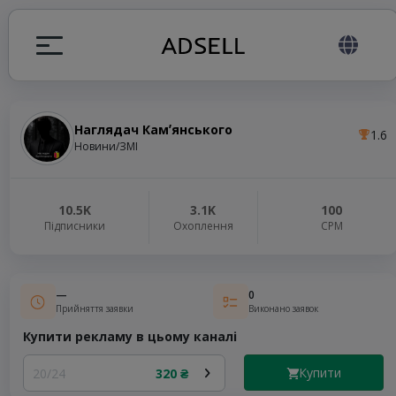
Наглядач Камʼянського
1.6
я
Новини/ЗМІ
налів
10.5K
3.1K
100
Підписники
Охоплення
СРМ
elegram ADS
—
0
Прийняття заявки
Виконано заявок
Купити рекламу в цьому каналі
Купити
20/24
320 ₴