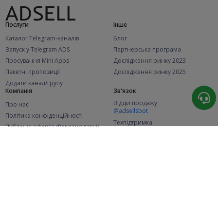
Послуги
Інше
Каталог Telegram-каналів
Блог
Запуск у Telegram ADS
Партнерська програма
Просування Mini Apps
Дослідження ринку 2023
Пакетні пропозиції
Дослідження ринку 2025
Додати канал/групу
Компанія
Зв'язок
Відділ продажу
Про нас
@adsellsbot
Політика конфіденційності
Техпідтримка
Публічна оферта (Рекламодавці)
@adsellme
Публічна оферта (Представники)
Статистика
Каналів у каталозі
Успішних замовлень
2.1K
107.5K
+42 за місяць
+2 006 за місяць
Нових користувачів
49K
+374 за місяць