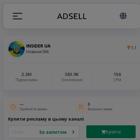
INSIDER UA
1.1
я
Новини/ЗМІ
налів
2.2M
383.9K
156
Підписники
Охоплення
СРМ
elegram ADS
—
0
Прийняття заявки
Виконано заявок
Купити рекламу в цьому каналі
Купити
15/24
За запитом