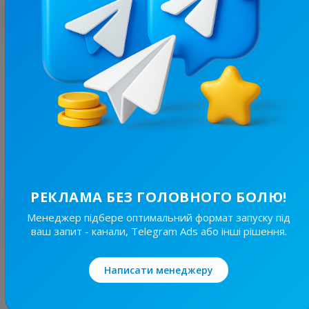
З цим каналом часто купують
3.2M
/
716.6K
Труха⚡️Україна
9.1
Новини/ЗМІ
Ціна реклами
Без вид..
80 000 ₴
РЕКЛАМА БЕЗ ГОЛОВНОГО БОЛЮ!
Менеджер підбере оптимальний формат запуску під
Найкращі за темою
ваш запит - канали, Telegram Ads або інші рішення.
19.8K
/
4.8K
Написати менеджеру
Новини Львівщини та України
7.7
Новини/ЗМІ, Регіональні