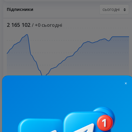
Підписники
2 165 102
/ +0 сьогодні
×
Більше статистики