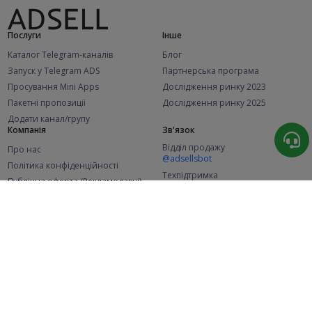
Послуги
Інше
Каталог Telegram-каналів
Блог
Запуск у Telegram ADS
Партнерська програма
Просування Mini Apps
Дослідження ринку 2023
Пакетні пропозиції
Дослідження ринку 2025
Додати канал/групу
Компанія
Зв'язок
Відділ продажу
Про нас
@adsellsbot
Політика конфіденційності
Техпідтримка
Публічна оферта (Рекламодавці)
@adsellme
Публічна оферта (Представники)
Статистика
Каналів у каталозі
Успішних замовлень
2.1K
107.4K
+41 за місяць
+1 971 за місяць
Нових користувачів
49K
+370 за місяць