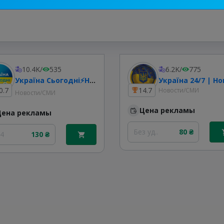
10.4K
/
535
6.2K
/
775
Україна Сьогодні⚡️Новини
0.7
14.7
Новости/СМИ
Новости/СМИ
Цена рекламы
Цена рекламы
Без уд..
80 ₴
24
130 ₴