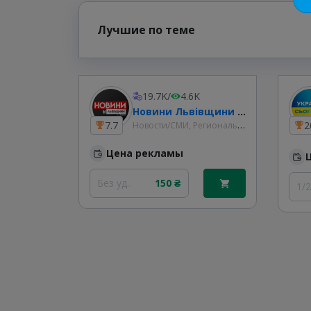
Лучшие по теме
19.7K
/
4.6K
Новини Львівщини та України
Новости/СМИ, Региональные
7.7
2
Цена рекламы
Без уд..
150 ₴
1/