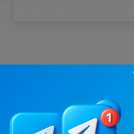
29.4K
/
13.6K
13.9K
/
3.7K
Типичный Шевчик - Запорожье | Запоріжжя 🇺🇦
Запоріжжя UA
Новости/СМИ, Региональные
4.9
19.7
Цена рекламы
Цена рекламы