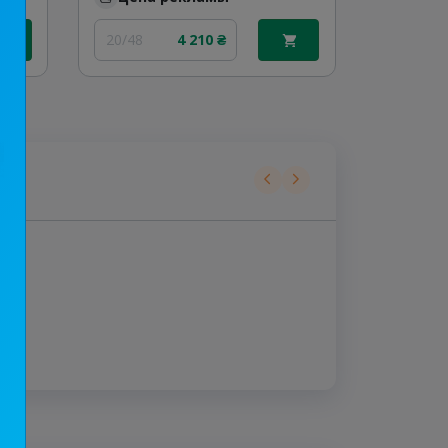
20/48
4 210 ₴
30/24