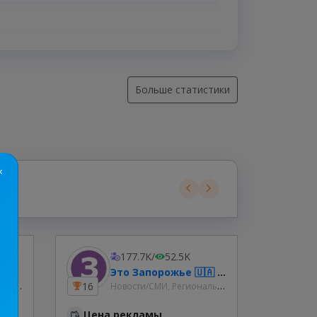
Больше статистики
×
177.7K
/
52.5K
Это Запорожье 🇺🇦 Новости
Новости/СМИ, Региональные
Новости/СМИ, Региональные
16
7.7
Цена рекламы
Цена