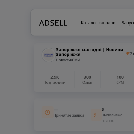
Каталог каналов
Запус
Запоріжжя сьогодні | Новини
2.
Запоріжжя
Новости/СМИ
2.9K
300
100
Подписчики
Охват
СРМ
9
—
Выполнено
Принятие заявки
заявок