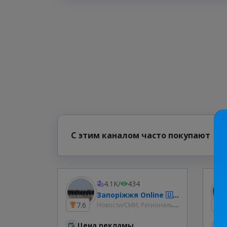
С этим каналом часто покупают
4.1K
/
434
Запоріжжя Online 🇺🇦 Новини _ Новости Запорожье
Новости/СМИ, Региональные
7.6
1
Цена рекламы