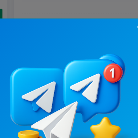
51.1K
/
3.3K
21.9K
/
2.4K
Ваш Кулінар 👨‍🍳 Смачні рецепти
Смачно та корис
7.2
14.2
Кулинария
Женские, Кулинария
Цена рекламы
Цена рекламы