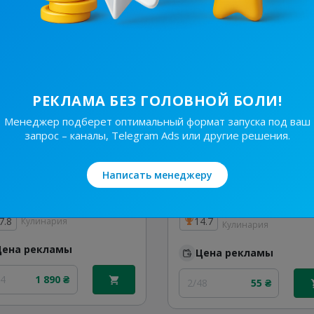
24
410 ₴
1/24
320 ₴
РЕКЛАМА БЕЗ ГОЛОВНОЙ БОЛИ!
Менеджер подберет оптимальный формат запуска под ваш
запрос – каналы, Telegram Ads или другие решения.
Написать менеджеру
122.7K
/
19.8K
5.2K
/
629
Прості Рецепти
7.8
14.7
Кулинария
Кулинария
Цена рекламы
Цена рекламы
24
1 890 ₴
2/48
55 ₴