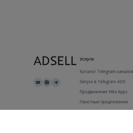
Услуги
Каталог Telegram-канало
Запуск в Telegram ADS
Продвижение Mini Apps
Пакетные предложения
Добавить канал/группу