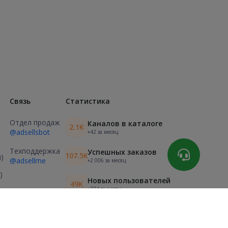
Связь
Статистика
Отдел продаж
Каналов в каталоге
2.1K
@adsellsbot
+42 за месяц
Техподдержка
Успешных заказов
107.5K
)
@adsellme
+2 006 за месяц
)
Новых пользователей
49K
+374 за месяц