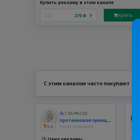
Купить рекламу в этом канале
Купить
1/24
270 ₴
С этим каналом часто покупают
7.3K
/
2.5K
протеиновая принцесса👑
6.6
2
Спорт, Кулинария
Цена рекламы