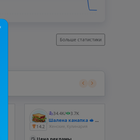
×
Больше статистики
34.4K
/
3.7K
но
Шалена канапка 🥪 | 1000 Рецептів
14.2
2.6
Женские, Кулинария
Цена рекламы
Цена