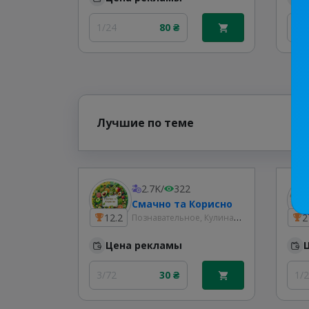
1/24
80 ₴
1/
Лучшие по теме
2.7K
/
322
Смачно та Корисно
Познавательное, Кулинария
12.2
2
Цена рекламы
3/72
30 ₴
1/