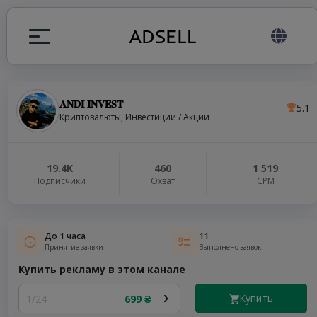
𝐀𝐍𝐃𝐈 𝐈𝐍𝐕𝐄𝐒𝐓
5.1
ция
Криптовалюты, Инвестиции / Акции
налов
19.4K
460
1 519
Подписчики
Охват
СРМ
elegram ADS
До 1 часа
11
Принятие заявки
Выполнено заявок
Купить рекламу в этом канале
Купить
1/24
699 ₴