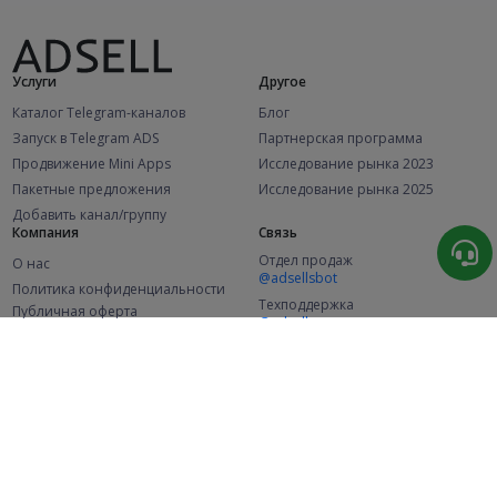
Услуги
Другое
Каталог Telegram-каналов
Блог
Запуск в Telegram ADS
Партнерская программа
Продвижение Mini Apps
Исследование рынка 2023
Пакетные предложения
Исследование рынка 2025
Добавить канал/группу
Компания
Связь
Отдел продаж
О нас
@adsellsbot
Политика конфиденциальности
Техподдержка
Публичная оферта
@adsellme
(Рекламодатели)
Публичная оферта
(Представители)
Статистика
Каналов в каталоге
Успешных заказов
2.1K
107.7K
+46 за месяц
+2 040 за месяц
Новых пользователей
49K
+356 за месяц