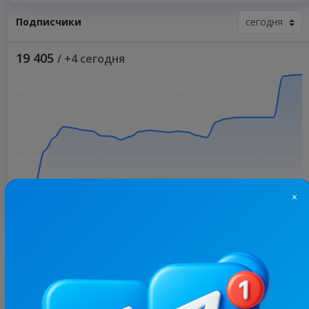
Подписчики
19 405
/ +4 сегодня
×
Больше статистики