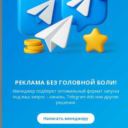
С этим каналом часто покупают
4.7K
/
613
CRYPTO TEAM
9.3
Криптовалюты
Цена рекламы
1/24
1 000 ₴
РЕКЛАМА БЕЗ ГОЛОВНОЙ БОЛИ!
Лучшие по теме
Менеджер подберет оптимальный формат запуска
под ваш запрос – каналы, Telegram Ads или другие
решения.
6.1K
/
99
HUMMER CRYPTO | NEWS
Написать менеджеру
10.2
Криптовалюты