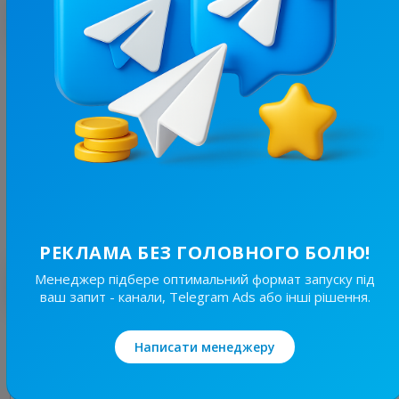
З цим каналом часто купують
36.6K
/
3.6K
Ціна держави
2.2
Бізнес
Ціна реклами
1/24
3 000 ₴
РЕКЛАМА БЕЗ ГОЛОВНОГО БОЛЮ!
Менеджер підбере оптимальний формат запуску під
Найкращі за темою
ваш запит - канали, Telegram Ads або інші рішення.
132.3K
/
27.5K
Написати менеджеру
Так люблю той Львів
9.9
Новини/ЗМІ, Бізнес