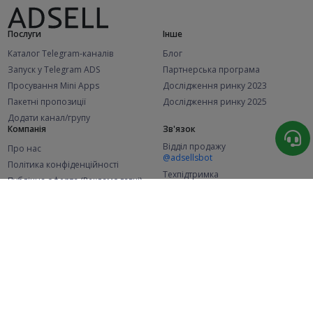
Послуги
Інше
Каталог Telegram-каналів
Блог
Запуск у Telegram ADS
Партнерська програма
Просування Mini Apps
Дослідження ринку 2023
Пакетні пропозиції
Дослідження ринку 2025
Додати канал/групу
Компанія
Зв'язок
Відділ продажу
Про нас
@adsellsbot
Політика конфіденційності
Техпідтримка
Публічна оферта (Рекламодавці)
@adsellme
Публічна оферта (Представники)
Статистика
Каналів у каталозі
Успішних замовлень
2.1K
107.6K
+46 за місяць
+2 001 за місяць
Нових користувачів
49K
+366 за місяць