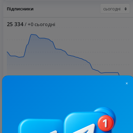
Підписники
25 334
/ +0 сьогодні
×
Більше статистики