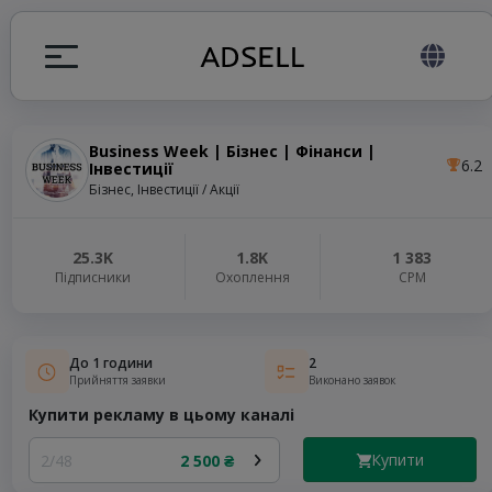
Business Week | Бізнес | Фінанси |
6.2
Інвестиції
я
Бізнес, Інвестиції / Акції
налів
25.3K
1.8K
1 383
Підписники
Охоплення
СРМ
elegram ADS
До 1 години
2
Прийняття заявки
Виконано заявок
Купити рекламу в цьому каналі
Купити
2/48
2 500 ₴