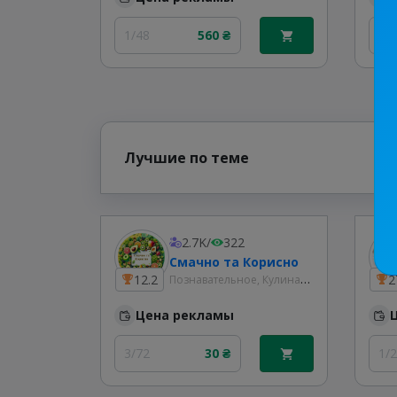
1/48
560 ₴
1/
Лучшие по теме
2.7K
/
322
Смачно та Корисно
Познавательное, Кулинария
12.2
2
Цена рекламы
3/72
30 ₴
1/