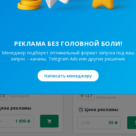
24
520 ₴
1/24
430 ₴
РЕКЛАМА БЕЗ ГОЛОВНОЙ БОЛИ!
Менеджер подберет оптимальный формат запуска под ваш
запрос – каналы, Telegram Ads или другие решения.
Написать менеджеру
122.8K
/
19.8K
5.2K
/
629
Прості Рецепти
7.8
14.7
Кулинария
Кулинария
Цена рекламы
Цена рекламы
24
1 890 ₴
2/48
55 ₴