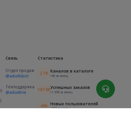
Связь
Статистика
Отдел продаж
Каналов в каталоге
2.1K
@adsellsbot
+46 за месяц
Техподдержка
Успешных заказов
107.6K
)
@adsellme
+1 998 за месяц
)
Новых пользователей
49K
+368 за месяц