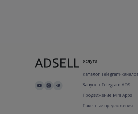
Услуги
Каталог Telegram-канало
Запуск в Telegram ADS
Продвижение Mini Apps
Пакетные предложения
Добавить канал/группу