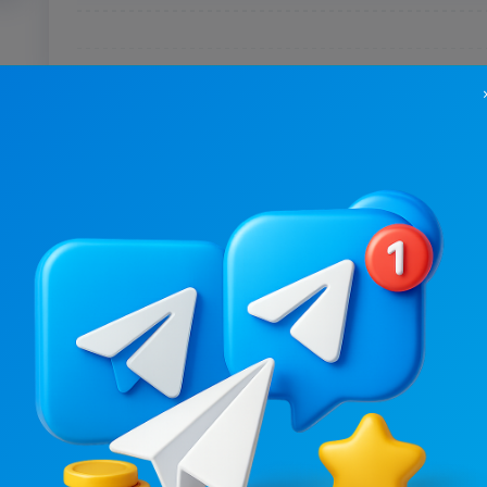
34K
/
5.1K
26.1K
/
4.3K
Консервація та кулінарія
0.8
19.8
Кулинария
Женские, Кулинария
Цена рекламы
Цена рекламы