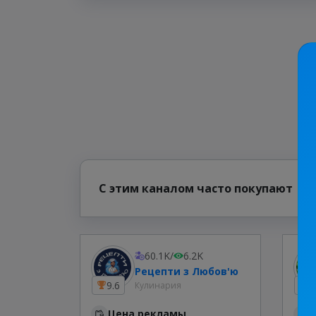
С этим каналом часто покупают
60.1K
/
6.2K
Рецепти з Любов'ю
9.6
2
Кулинария
Цена рекламы