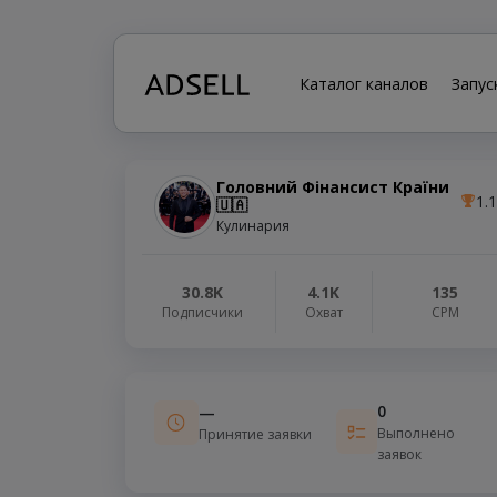
Каталог каналов
Запус
Головний Фінансист Країни
1.
🇺🇦
Кулинария
30.8K
4.1K
135
Подписчики
Охват
СРМ
0
—
Выполнено
Принятие заявки
заявок