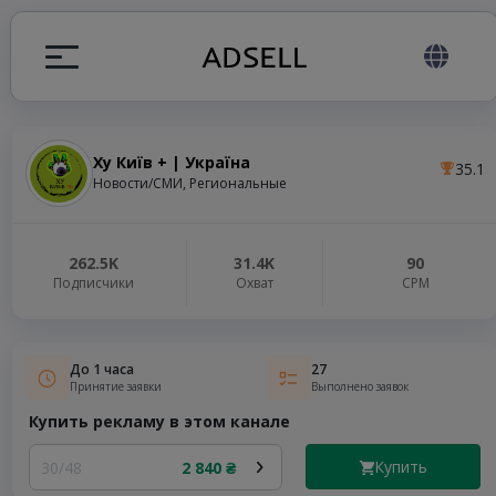
Ху Київ + | Україна
35.1
ция
Новости/СМИ, Региональные
налов
262.5K
31.4K
90
Подписчики
Охват
СРМ
elegram ADS
До 1 часа
27
Принятие заявки
Выполнено заявок
Купить рекламу в этом канале
Купить
30/48
2 840 ₴