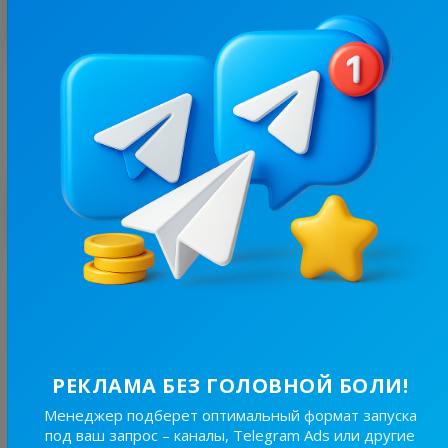
Больше статистики
С этим каналом часто покупают
288.9K
/
55.9K
Київ | Times
22.2
Новости/СМИ, Региональные
Цена рекламы
РЕКЛАМА БЕЗ ГОЛОВНОЙ БОЛИ!
30/24
5 030 ₴
Менеджер подберет оптимальный формат запуска
под ваш запрос – каналы, Telegram Ads или другие