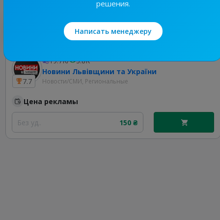
решения.
Лучшие по теме
Написать менеджеру
19.7K
/
3.8K
Новини Львівщини та України
7.7
Новости/СМИ, Региональные
Цена рекламы
Без уд..
150 ₴