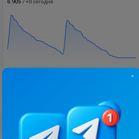
6 905
/ +0 сегодня
×
Больше статистики
С этим каналом часто покупают