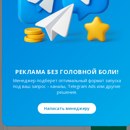
4.8K
/
721
Інформує Львів | Новини Львова
2.6
Новости/СМИ
Цена рекламы
30/48
80 ₴
Лучшие по теме
РЕКЛАМА БЕЗ ГОЛОВНОЙ БОЛИ!
Менеджер подберет оптимальный формат запуска
под ваш запрос – каналы, Telegram Ads или другие
19.8K
/
4.8K
решения.
Новини Львівщини та України
7.7
Новости/СМИ, Региональные
Написать менеджеру
Цена рекламы
Без уд..
150 ₴