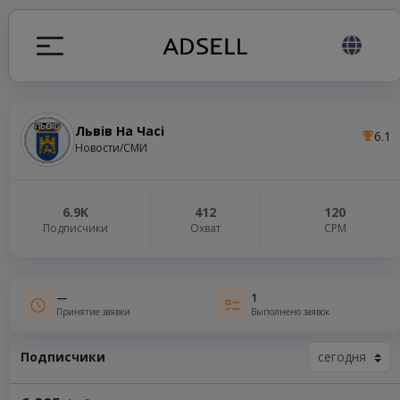
Львів На Часі
6.1
ция
Новости/СМИ
налов
6.9K
412
120
Подписчики
Охват
СРМ
elegram ADS
—
1
Принятие заявки
Выполнено заявок
Подписчики