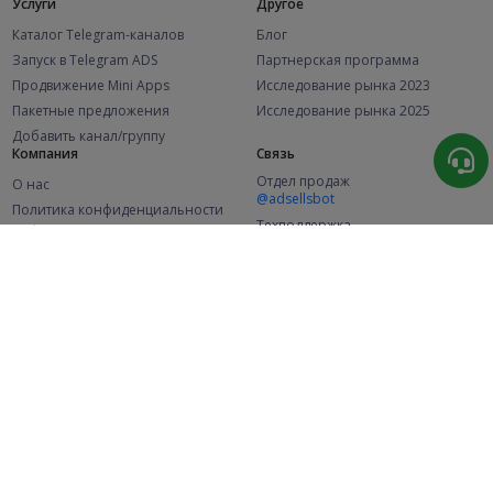
Услуги
Другое
Каталог Telegram-каналов
Блог
Запуск в Telegram ADS
Партнерская программа
Продвижение Mini Apps
Исследование рынка 2023
Пакетные предложения
Исследование рынка 2025
Добавить канал/группу
Компания
Связь
Отдел продаж
О нас
@adsellsbot
Политика конфиденциальности
Техподдержка
Публичная оферта
@adsellme
(Рекламодатели)
Публичная оферта
(Представители)
Статистика
Каналов в каталоге
Успешных заказов
2.1K
107.4K
+41 за месяц
+1 968 за месяц
Новых пользователей
49K
+369 за месяц