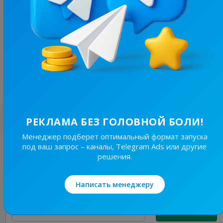
134.5K
/
5.6K
𝑳𝒆𝑽𝒌𝒊𝑺 & 𝑵𝒊𝒌 𝑲𝒊𝒏𝒈𝒔 👑 𝑴𝒖𝒔𝒊𝒄 | Українська музика | Ремікси 🇺🇦
27.9
Музыка, Картинки/Обои
Цена рекламы
1/24
400 ₴
Лучшие по теме
РЕКЛАМА БЕЗ ГОЛОВНОЙ БОЛИ!
Менеджер подберет оптимальный формат запуска
под ваш запрос – каналы, Telegram Ads или другие
134.5K
/
5.6K
решения.
𝑳𝒆𝑽𝒌𝒊𝑺 & 𝑵𝒊𝒌 𝑲𝒊𝒏𝒈𝒔 👑 𝑴𝒖𝒔𝒊𝒄 | Українська музика | Ремікси 🇺🇦
27.9
Музыка, Картинки/Обои
Написать менеджеру
Цена рекламы
1/24
400 ₴