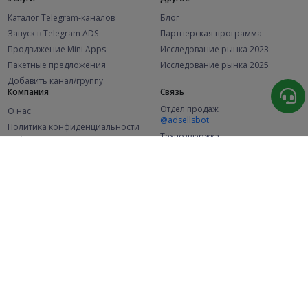
Каталог Telegram-каналов
Блог
Запуск в Telegram ADS
Партнерская программа
Продвижение Mini Apps
Исследование рынка 2023
Пакетные предложения
Исследование рынка 2025
Добавить канал/группу
Компания
Связь
Отдел продаж
О нас
@adsellsbot
Политика конфиденциальности
Техподдержка
Публичная оферта
@adsellme
(Рекламодатели)
Публичная оферта
(Представители)
Статистика
Каналов в каталоге
Успешных заказов
2.1K
107.6K
+46 за месяц
+2 010 за месяц
Новых пользователей
49K
+356 за месяц