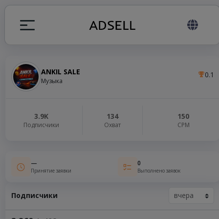
ANKIL SALE
0.1
ция
Музыка
налов
3.9K
134
150
Подписчики
Охват
СРМ
elegram ADS
—
0
Принятие заявки
Выполнено заявок
Подписчики