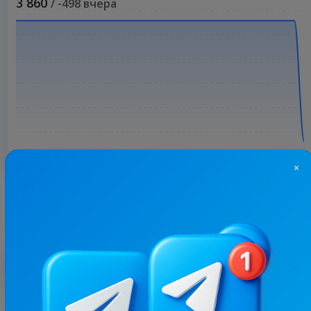
3 860
/ -498 вчера
×
Больше статистики
С этим каналом часто покупают