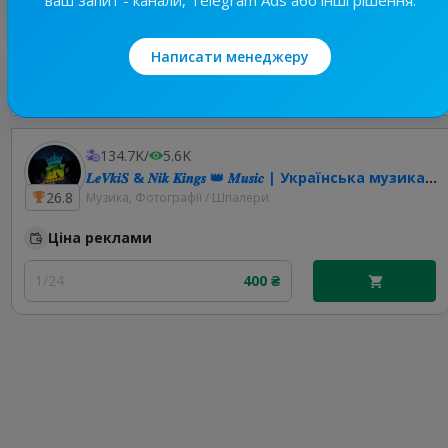
Написати менеджеру
Найкращі за темою
134.7K
/
5.6K
𝑳𝒆𝑽𝒌𝒊𝑺 & 𝑵𝒊𝒌 𝑲𝒊𝒏𝒈𝒔 👑 𝑴𝒖𝒔𝒊𝒄 | Українська музика | Ремікси 🇺🇦
26.8
Музика, Фотографії / Шпалери
Ціна реклами
1/24
400 ₴