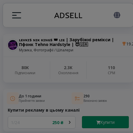
ʟᴇᴠᴋɪs ɴɪᴋ ᴋɪɴɢs 👑 ʟɪғᴇ | Зарубіжні ремікси |
19.
Пфонк Tehno Hardstyle | 😈🇺🇦
я
Музика, Фотографії / Шпалери
налів
80K
2.3K
110
Підписники
Охоплення
СРМ
elegram ADS
До 1 години
290
Прийняття заявки
Виконано заявок
Купити рекламу в цьому каналі
Купити
1/24
250 ₴