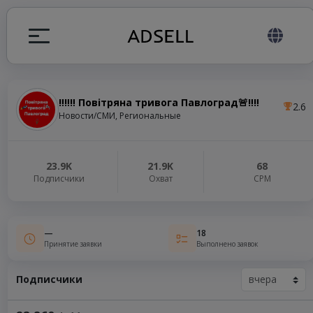
‼️‼️‼️ Повітряна тривога Павлоград🚨‼️‼️
2.6
ция
Новости/СМИ, Региональные
налов
23.9K
21.9K
68
Подписчики
Охват
СРМ
elegram ADS
—
18
Принятие заявки
Выполнено заявок
Подписчики