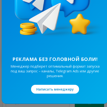
79.6K
/
22.7K
Трибуна - Бровари
11
Новости/СМИ
Цена рекламы
30/24
1 600 ₴
Лучшие по теме
РЕКЛАМА БЕЗ ГОЛОВНОЙ БОЛИ!
Менеджер подберет оптимальный формат запуска
под ваш запрос – каналы, Telegram Ads или другие
19.6K
/
4.3K
решения.
Новини Львівщини та України
7.7
Новости/СМИ, Региональные
Написать менеджеру
Цена рекламы
Без уд..
150 ₴