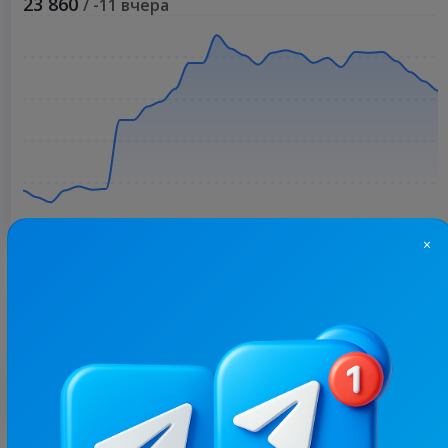
23 860
/ -11 вчера
×
Больше статистики
С этим каналом часто покупают