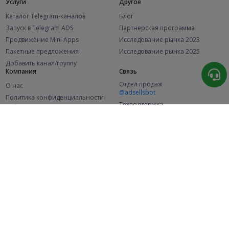
Услуги
Другое
Каталог Telegram-каналов
Блог
Запуск в Telegram ADS
Партнерская программа
Продвижение Mini Apps
Исследование рынка 2023
Пакетные предложения
Исследование рынка 2025
Добавить канал/группу
Компания
Связь
Отдел продаж
О нас
@adsellsbot
Политика конфиденциальности
Техподдержка
Публичная оферта
@adsellme
(Рекламодатели)
Публичная оферта
(Представители)
Статистика
Каналов в каталоге
Успешных заказов
2.1K
107.6K
+46 за месяц
+2 010 за месяц
Новых пользователей
49K
+356 за месяц