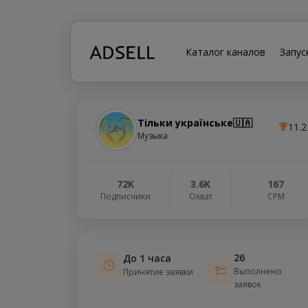
Каталог каналов
Запус
Тільки українське🇺🇦
11.2
Музыка
72K
3.6K
167
Подписчики
Охват
СРМ
26
До 1 часа
Выполнено
Принятие заявки
заявок