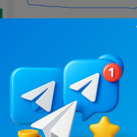
97.1K
/
5K
80.6K
/
5.1K
𝙎𝙤𝙣𝙜_𝙐𝙠𝙧𝙖𝙞𝙣𝙚_𝙈𝙪𝙨𝙞𝙘🩶
0.8
11.2
Музыка, Картинки/Обои
Музыка
Цена рекламы
Цена рекламы