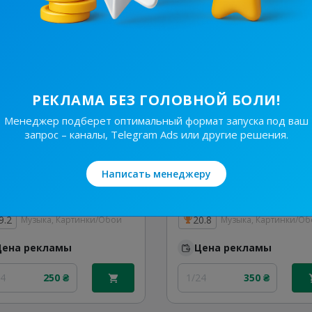
24
350 ₴
3/72
700 ₴
РЕКЛАМА БЕЗ ГОЛОВНОЙ БОЛИ!
Менеджер подберет оптимальный формат запуска под ваш
запрос – каналы, Telegram Ads или другие решения.
Написать менеджеру
80K
/
2.1K
97.1K
/
5K
ʟᴇᴠᴋɪs ɴɪᴋ ᴋɪɴɢs 👑 ʟɪғᴇ | Зарубіжні ремікси | Пфонк Tehno Hardstyle | 😈🇺🇦
9.2
20.8
Музыка, Картинки/Обои
Музыка, Картинки/О
Цена рекламы
Цена рекламы
24
250 ₴
1/24
350 ₴