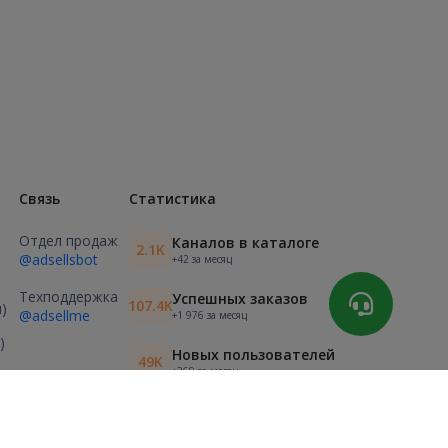
Связь
Статистика
Отдел продаж
Каналов в каталоге
2.1K
@adsellsbot
+42 за месяц
Техподдержка
Успешных заказов
107.4K
)
@adsellme
+1 976 за месяц
)
Новых пользователей
49K
+369 за месяц