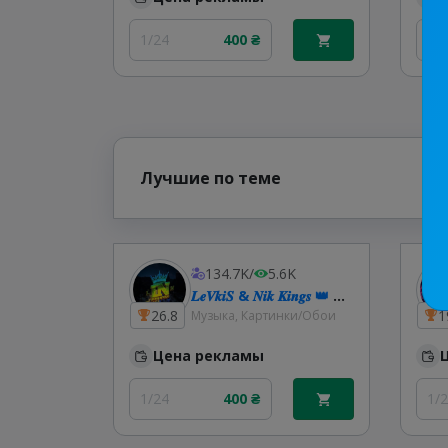
1/24
400 ₴
1/
Лучшие по теме
134.7K
/
5.6K
𝑳𝒆𝑽𝒌𝒊𝑺 & 𝑵𝒊𝒌 𝑲𝒊𝒏𝒈𝒔 👑 𝑴𝒖𝒔𝒊𝒄 | Українська музика | Ремікси 🇺🇦
26.8
1
Музыка, Картинки/Обои
Цена рекламы
1/24
400 ₴
1/