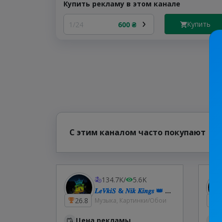
Купить рекламу в этом канале
Купить
1/24
600 ₴
С этим каналом часто покупают
134.7K
/
5.6K
𝑳𝒆𝑽𝒌𝒊𝑺 & 𝑵𝒊𝒌 𝑲𝒊𝒏𝒈𝒔 👑 𝑴𝒖𝒔𝒊𝒄 | Українська музика | Ремікси 🇺🇦
26.8
2
Музыка, Картинки/Обои
Цена рекламы