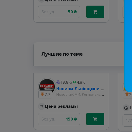
Без уд..
50 ₴
1/
Лучшие по теме
19.8K
/
4.8K
Новини Львівщини та України
Новости/СМИ, Региональные
7.7
2
Цена рекламы
Без уд..
150 ₴
1/