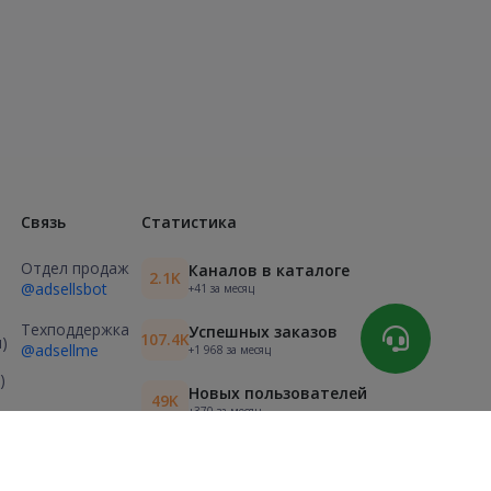
Связь
Статистика
Отдел продаж
Каналов в каталоге
2.1K
@adsellsbot
+41 за месяц
Техподдержка
Успешных заказов
107.4K
)
@adsellme
+1 968 за месяц
)
Новых пользователей
49K
+370 за месяц