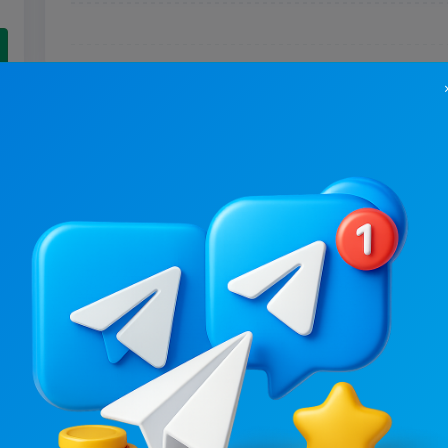
3.1K
/
1.2K
5.7K
/
1.2K
Poltava city | Новини Полтави
Новости/СМИ, Региональные
4.7
6.6
Вакансии/Работа
Цена рекламы
Цена рекламы