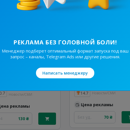
24
180 ₴
Без уд..
50 ₴
РЕКЛАМА БЕЗ ГОЛОВНОЙ БОЛИ!
Менеджер подберет оптимальный формат запуска под ваш
запрос – каналы, Telegram Ads или другие решения.
Написать менеджеру
10.4K
/
523
6.2K
/
682
Україна Сьогодні⚡️Новини
0.7
14.7
Новости/СМИ
Новости/СМИ
Цена рекламы
Цена рекламы
Без уд..
70 ₴
24
130 ₴