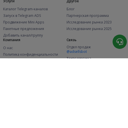
Услуги
Другое
Каталог Telegram-каналов
Блог
Запуск в Telegram ADS
Партнерская программа
Продвижение Mini Apps
Исследование рынка 2023
Пакетные предложения
Исследование рынка 2025
Добавить канал/группу
Компания
Связь
Отдел продаж
О нас
@adsellsbot
Политика конфиденциальности
Техподдержка
Публичная оферта
@adsellme
(Рекламодатели)
Публичная оферта
(Представители)
Статистика
Каналов в каталоге
Успешных заказов
2.1K
107.7K
+46 за месяц
+2 049 за месяц
Новых пользователей
49K
+353 за месяц