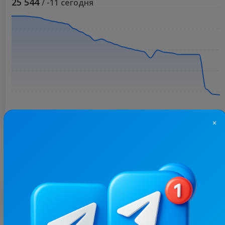
25 544
/ -11 сегодня
×
Больше статистики
С этим каналом часто покупают