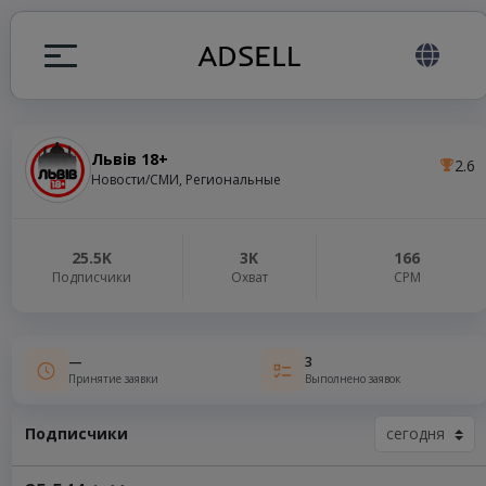
Львів 18+
2.6
ция
Новости/СМИ, Региональные
налов
25.5K
3K
166
Подписчики
Охват
СРМ
elegram ADS
—
3
Принятие заявки
Выполнено заявок
Подписчики