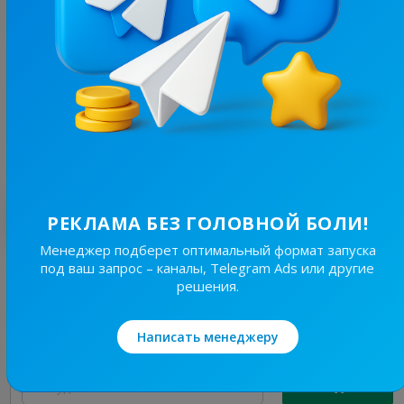
19.6K
/
4.3K
Новини Львівщини та України
7.7
Новости/СМИ, Региональные
Цена рекламы
Без уд..
150 ₴
Лучшие по теме
РЕКЛАМА БЕЗ ГОЛОВНОЙ БОЛИ!
Менеджер подберет оптимальный формат запуска
под ваш запрос – каналы, Telegram Ads или другие
19.6K
/
4.3K
решения.
Новини Львівщини та України
7.7
Новости/СМИ, Региональные
Написать менеджеру
Цена рекламы
Без уд..
150 ₴