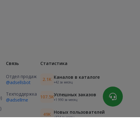
Связь
Статистика
Отдел продаж
Каналов в каталоге
2.1K
@adsellsbot
+42 за месяц
Техподдержка
Успешных заказов
107.5K
)
@adsellme
+1 990 за месяц
)
Новых пользователей
49K
+374 за месяц