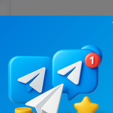
13.5K
/
6.1K
63.6K
/
12.8K
Хмельницький UA
Твій Хмельниць
Новости/СМИ, Региональные
3.7
7.7
Цена рекламы
Цена рекламы