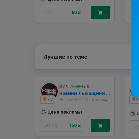
1/24
60 ₴
30
Лучшие по теме
19.7K
/
4.6K
Новини Львівщини та України
Новости/СМИ, Региональные
7.7
2
Цена рекламы
Без уд..
150 ₴
1/