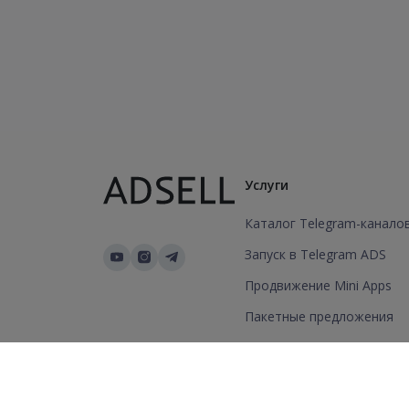
Услуги
Каталог Telegram-канало
Запуск в Telegram ADS
Продвижение Mini Apps
Пакетные предложения
Добавить канал/группу