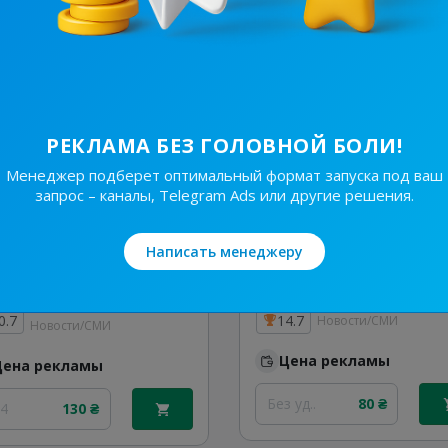
/48
560 ₴
20/24
1 280 ₴
РЕКЛАМА БЕЗ ГОЛОВНОЙ БОЛИ!
Менеджер подберет оптимальный формат запуска под ваш
запрос – каналы, Telegram Ads или другие решения.
Написать менеджеру
10.4K
/
535
6.2K
/
775
Україна Сьогодні⚡️Новини
0.7
14.7
Новости/СМИ
Новости/СМИ
Цена рекламы
Цена рекламы
Без уд..
80 ₴
24
130 ₴