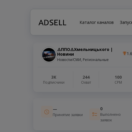
Каталог каналов
Запус
⚠️ППО⚠️Хмельницького |
1.
Новини
Новости/СМИ, Региональные
3K
244
100
Подписчики
Охват
СРМ
0
—
Выполнено
Принятие заявки
заявок