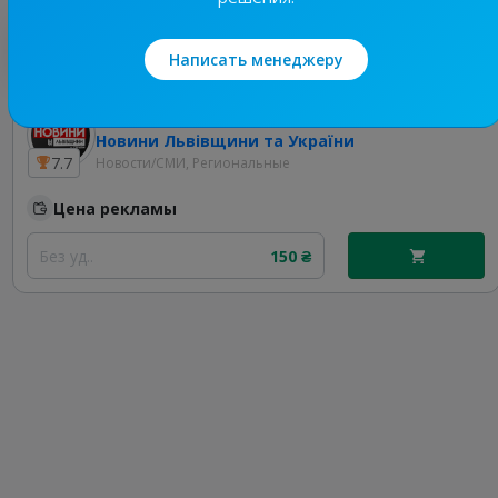
Лучшие по теме
Написать менеджеру
19.6K
/
4.3K
Новини Львівщини та України
7.7
Новости/СМИ, Региональные
Цена рекламы
Без уд..
150 ₴