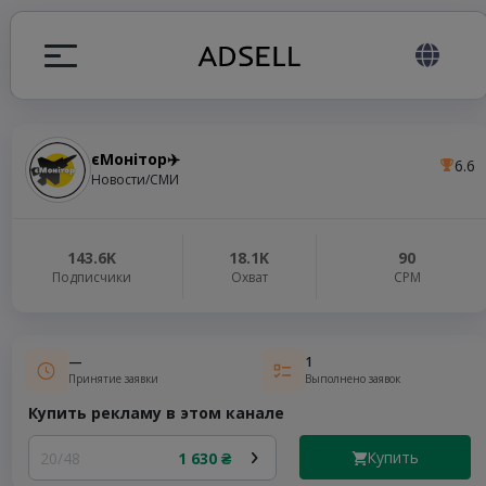
єМонітор✈️
6.6
ция
Новости/СМИ
налов
143.6K
18.1K
90
Подписчики
Охват
СРМ
elegram ADS
—
1
Принятие заявки
Выполнено заявок
Купить рекламу в этом канале
Купить
20/48
1 630 ₴