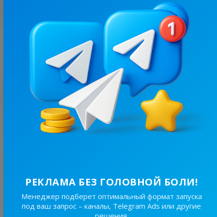
Больше статистики
С этим каналом часто покупают
69.6K
/
23.4K
24/7 | Ірпінь, Буча, Гостомель, Ворзель, Київ, Бучанський район
10.3
Новости/СМИ, Региональные
Цена рекламы
РЕКЛАМА БЕЗ ГОЛОВНОЙ БОЛИ!
20/24
2 350 ₴
Менеджер подберет оптимальный формат запуска
под ваш запрос – каналы, Telegram Ads или другие
решения.