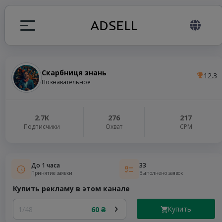
Скарбниця знань
12.3
ция
Познавательное
налов
2.7K
276
217
Подписчики
Охват
СРМ
elegram ADS
До 1 часа
33
Принятие заявки
Выполнено заявок
Купить рекламу в этом канале
Купить
1/48
60 ₴