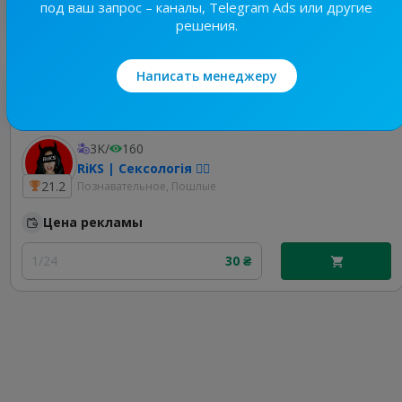
под ваш запрос – каналы, Telegram Ads или другие
решения.
Написать менеджеру
Лучшие по теме
3K
/
160
RiKS | Сексологія ❤️‍🔥
21.2
Познавательное, Пошлые
Цена рекламы
1/24
30 ₴