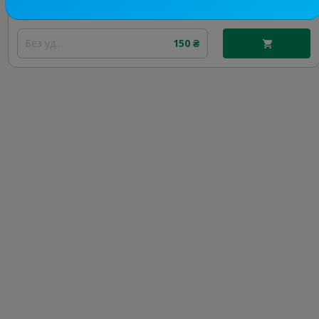
Цена рекламы
Без уд..
150 ₴