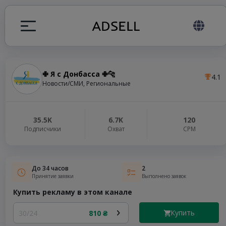
✙ Я с Донбасса ✙🐆
4.1
ция
Новости/СМИ, Региональные
налов
35.5K
6.7K
120
Подписчики
Охват
СРМ
elegram ADS
До 34 часов
2
Принятие заявки
Выполнено заявок
Купить рекламу в этом канале
Купить
30/24
810 ₴