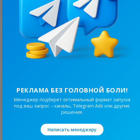
С этим каналом часто покупают
49.5K
/
12.1K
НеТруха⚡️ Кременчук| Новини війни.
33.3
Новости/СМИ, Региональные
Цена рекламы
1/24
500 ₴
РЕКЛАМА БЕЗ ГОЛОВНОЙ БОЛИ!
Лучшие по теме
Менеджер подберет оптимальный формат запуска
под ваш запрос – каналы, Telegram Ads или другие
решения.
19.8K
/
4.8K
Новини Львівщини та України
Написать менеджеру
7.7
Новости/СМИ, Региональные