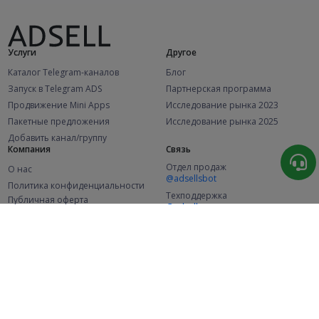
Услуги
Другое
Каталог Telegram-каналов
Блог
Запуск в Telegram ADS
Партнерская программа
Продвижение Mini Apps
Исследование рынка 2023
Пакетные предложения
Исследование рынка 2025
Добавить канал/группу
Компания
Связь
Отдел продаж
О нас
@adsellsbot
Политика конфиденциальности
Техподдержка
Публичная оферта
@adsellme
(Рекламодатели)
Публичная оферта
(Представители)
Статистика
Каналов в каталоге
Успешных заказов
2.1K
107.4K
+41 за месяц
+1 967 за месяц
Новых пользователей
49K
+369 за месяц