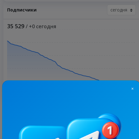
Подписчики
35 529
/ +0 сегодня
×
Больше статистики