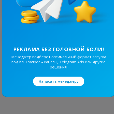
Ответа владельца нет
Лучшие по теме
РЕКЛАМА БЕЗ ГОЛОВНОЙ БОЛИ!
19.7K
/
3.8K
Новини Львівщини та України
Менеджер подберет оптимальный формат запуска
7.7
Новости/СМИ, Региональные
под ваш запрос – каналы, Telegram Ads или другие
решения.
Цена рекламы
Написать менеджеру
Без уд..
150 ₴