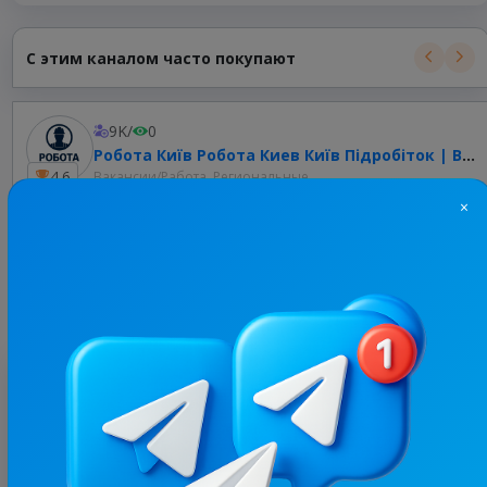
С этим каналом часто покупают
9K
/
0
Робота Київ Робота Киев Київ Підробіток | Вакансії Київ Вакансии Киев | Work Kyiv Work Kiev Подработка Киев
4.6
Вакансии/Работа, Региональные
×
Цена рекламы
Без уд..
100 ₴
Оценка
1
/ 1 отзыв
@il*********
5 мая, 15:24
Нуль підписників пришло (