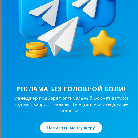
С этим каналом часто покупают
46.5K
/
6.2K
Київ⚡️Незламний
48.1
Новости/СМИ, Региональные
Цена рекламы
30/48
570 ₴
РЕКЛАМА БЕЗ ГОЛОВНОЙ БОЛИ!
Лучшие по теме
Менеджер подберет оптимальный формат запуска
под ваш запрос – каналы, Telegram Ads или другие
решения.
19.6K
/
4.3K
Новини Львівщини та України
Написать менеджеру
7.7
Новости/СМИ, Региональные