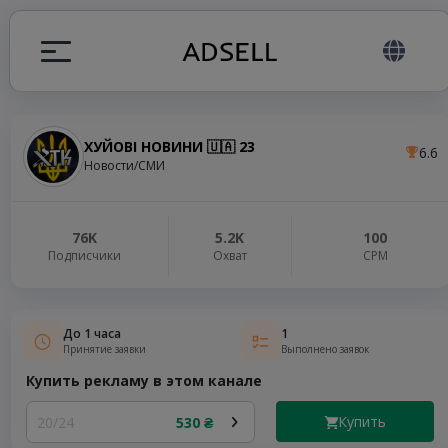
ХУЙОВІ НОВИНИ 🇺🇦 23
6.6
ция
Новости/СМИ
налов
76K
5.2K
100
Подписчики
Охват
СРМ
elegram ADS
До 1 часа
1
Принятие заявки
Выполнено заявок
Купить рекламу в этом канале
Купить
20/24
530 ₴