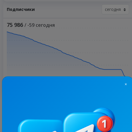
Подписчики
75 986
/ -59 сегодня
×
Больше статистики