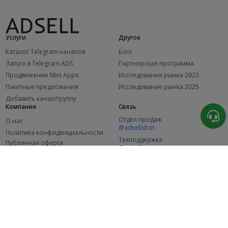
Услуги
Другое
Каталог Telegram-каналов
Блог
Запуск в Telegram ADS
Партнерская программа
Продвижение Mini Apps
Исследование рынка 2023
Пакетные предложения
Исследование рынка 2025
Добавить канал/группу
Компания
Связь
Отдел продаж
О нас
@adsellsbot
Политика конфиденциальности
Техподдержка
Публичная оферта
@adsellme
(Рекламодатели)
Публичная оферта
(Представители)
Статистика
Каналов в каталоге
Успешных заказов
2.1K
107.6K
+46 за месяц
+2 002 за месяц
Новых пользователей
49K
+364 за месяц