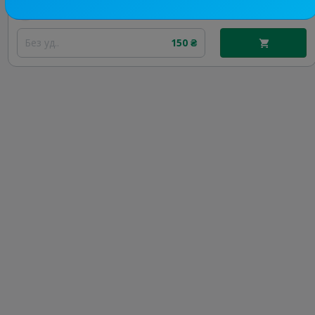
Цена рекламы
Без уд..
150 ₴