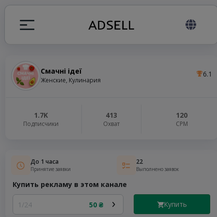
Смачні ідеї
6.1
ция
Женские, Кулинария
налов
1.7K
413
120
Подписчики
Охват
СРМ
elegram ADS
До 1 часа
22
Принятие заявки
Выполнено заявок
Купить рекламу в этом канале
Купить
1/24
50 ₴