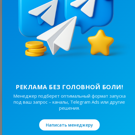
С этим каналом часто покупают
4.4K
/
516
Акції Та Багато іншого🇺🇦
14.7
Женские, Товары/Магазины
Цена рекламы
Без уд..
60 ₴
РЕКЛАМА БЕЗ ГОЛОВНОЙ БОЛИ!
Лучшие по теме
Менеджер подберет оптимальный формат запуска
под ваш запрос – каналы, Telegram Ads или другие
решения.
4.9K
/
5.1K
Жінками для Жінок💙💛
Написать менеджеру
11.3
Женские