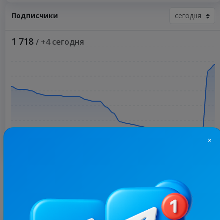
Подписчики
1 718
/ +4 сегодня
×
Больше статистики