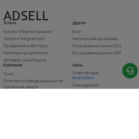
Услуги
Другое
Каталог Telegram-каналов
Блог
Запуск в Telegram ADS
Партнерская программа
Продвижение Mini Apps
Исследование рынка 2023
Пакетные предложения
Исследование рынка 2025
Добавить канал/группу
Компания
Связь
Отдел продаж
О нас
@adsellsbot
Политика конфиденциальности
Техподдержка
Публичная оферта
@adsellme
(Рекламодатели)
Публичная оферта
(Представители)
Статистика
Каналов в каталоге
Успешных заказов
2.1K
107.5K
+46 за месяц
+1 988 за месяц
Новых пользователей
49K
+369 за месяц