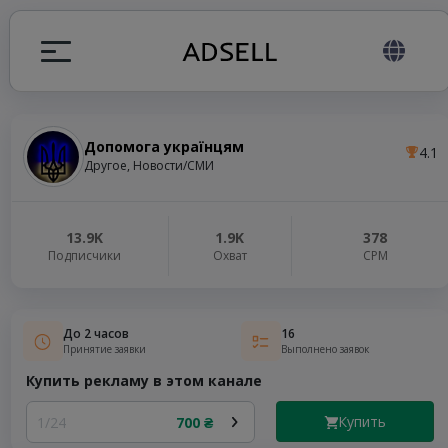
Допомога українцям
4.1
ция
Другое, Новости/СМИ
налов
13.9K
1.9K
378
Подписчики
Охват
СРМ
elegram ADS
До 2 часов
16
Принятие заявки
Выполнено заявок
Купить рекламу в этом канале
Купить
1/24
700 ₴