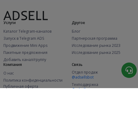
Услуги
Другое
Каталог Telegram-каналов
Блог
Запуск в Telegram ADS
Партнерская программа
Продвижение Mini Apps
Исследование рынка 2023
Пакетные предложения
Исследование рынка 2025
Добавить канал/группу
Компания
Связь
Отдел продаж
О нас
@adsellsbot
Политика конфиденциальности
Техподдержка
Публичная оферта
@adsellme
(Рекламодатели)
Публичная оферта
(Представители)
Статистика
Каналов в каталоге
Успешных заказов
2.1K
107.4K
+42 за месяц
+1 977 за месяц
Новых пользователей
49K
+371 за месяц