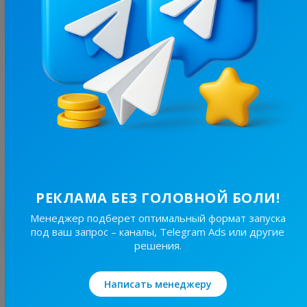
С этим каналом часто покупают
4.6K
/
2.2K
Бровари⚡️Незламні
13.8
Новости/СМИ, Региональные
Цена рекламы
30/48
200 ₴
РЕКЛАМА БЕЗ ГОЛОВНОЙ БОЛИ!
Лучшие по теме
Менеджер подберет оптимальный формат запуска
под ваш запрос – каналы, Telegram Ads или другие
решения.
19.8K
/
4.8K
Новини Львівщини та України
Написать менеджеру
7.7
Новости/СМИ, Региональные