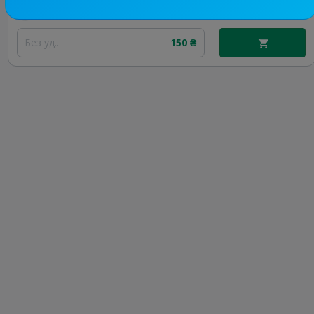
Цена рекламы
Без уд..
150 ₴