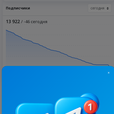
Подписчики
13 922
/ -46 сегодня
×
Больше статистики