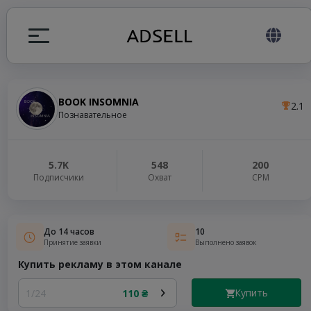
BOOK INSOMNIA
2.1
ция
Познавательное
налов
5.7K
548
200
Подписчики
Охват
СРМ
elegram ADS
До 14 часов
10
Принятие заявки
Выполнено заявок
Купить рекламу в этом канале
Купить
1/24
110 ₴