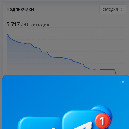
Подписчики
5 717
/ +0 сегодня
×
Больше статистики