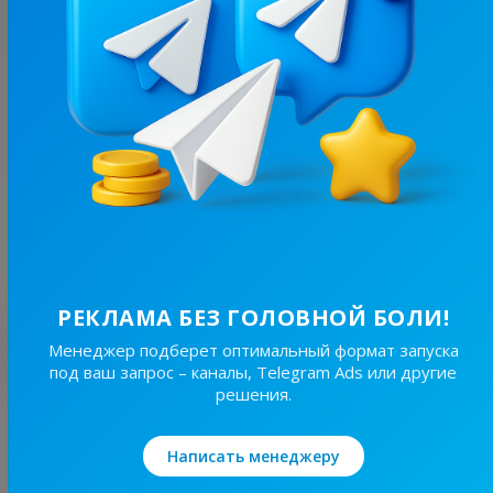
С этим каналом часто покупают
3.8K
/
624
ІРШАВСЬКІ
14.7
Познавательное, Новости/СМИ
Цена рекламы
Без уд..
30 ₴
РЕКЛАМА БЕЗ ГОЛОВНОЙ БОЛИ!
Лучшие по теме
Менеджер подберет оптимальный формат запуска
под ваш запрос – каналы, Telegram Ads или другие
решения.
3K
/
160
RiKS | Сексологія ❤️‍🔥
Написать менеджеру
21.2
Познавательное, Пошлые