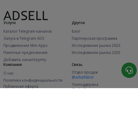
Услуги
Другое
Каталог Telegram-каналов
Блог
Запуск в Telegram ADS
Партнерская программа
Продвижение Mini Apps
Исследование рынка 2023
Пакетные предложения
Исследование рынка 2025
Добавить канал/группу
Компания
Связь
Отдел продаж
О нас
@adsellsbot
Политика конфиденциальности
Техподдержка
Публичная оферта
@adsellme
(Рекламодатели)
Публичная оферта
(Представители)
Статистика
Каналов в каталоге
Успешных заказов
2.1K
107.6K
+46 за месяц
+2 002 за месяц
Новых пользователей
49K
+365 за месяц