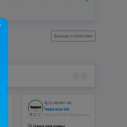
×
Больше статистики
10.4K
/
1.4K
Біла церква⚡️Незламна
Черкаси UA
Новости/СМИ, Региональные
21.7
10.7
Новости/СМИ, Региональные
Цена рекламы