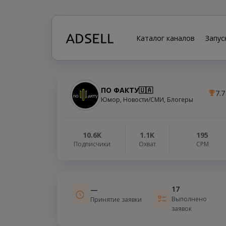
Каталог каналов
Запус
ПО ФАКТУ🇺🇦
7.7
Юмор, Новости/СМИ, Блогеры
10.6K
1.1K
195
Подписчики
Охват
СРМ
17
—
Выполнено
Принятие заявки
заявок