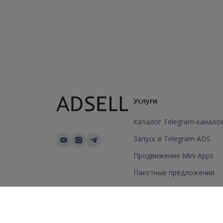
Услуги
Каталог Telegram-канало
Запуск в Telegram ADS
Продвижение Mini Apps
Пакетные предложения
Добавить канал/группу