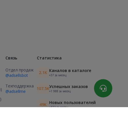
Связь
Статистика
Отдел продаж
Каналов в каталоге
2.1K
@adsellsbot
+37 за месяц
Техподдержка
Успешных заказов
107.5K
)
@adsellme
+1 988 за месяц
)
Новых пользователей
49K
+372 за месяц