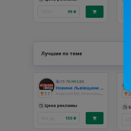
15/24
99 ₴
30
Лучшие по теме
19.7K
/
3.8K
Новини Львівщини та України
Новости/СМИ, Региональные
7.7
2
Цена рекламы
Без уд..
150 ₴
1/