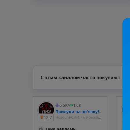
С этим каналом часто покупают
6.6K
/
1.6K
Прилуки на зв'язку! | Радар | Шахеди та ракети | Світло
Новости/СМИ, Региональные
12.7
1
Цена рекламы