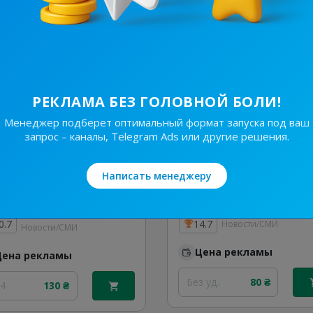
Цена рекламы
Цена рекламы
/48
210 ₴
30/48
180 ₴
РЕКЛАМА БЕЗ ГОЛОВНОЙ БОЛИ!
Менеджер подберет оптимальный формат запуска под ваш
запрос – каналы, Telegram Ads или другие решения.
Написать менеджеру
10.4K
/
535
6.2K
/
724
Україна Сьогодні⚡️Новини
0.7
14.7
Новости/СМИ
Новости/СМИ
Цена рекламы
Цена рекламы
Без уд..
80 ₴
24
130 ₴