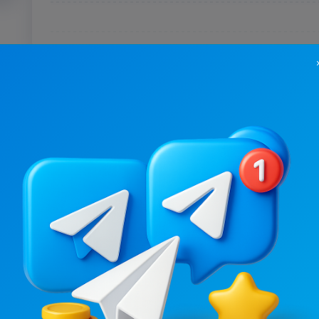
4.6K
/
2.2K
6.5K
/
2K
Бровари⚡️Незламні
3.8
14.6
Новости/СМИ, Региональные