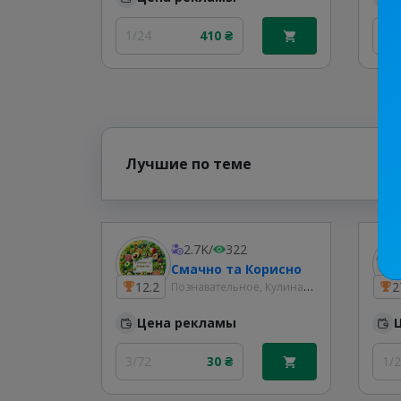
1/24
410 ₴
1/
Лучшие по теме
2.7K
/
322
Смачно та Корисно
Познавательное, Кулинария
12.2
2
Цена рекламы
3/72
30 ₴
1/