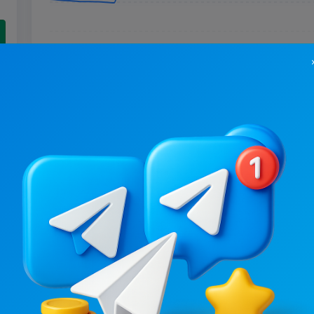
34.4K
/
3.7K
26.1K
/
4.3K
Шалена канапка 🥪 | 1000 Рецептів
4.2
19.8
Женские, Кулинария
Женские, Кулинария
Цена рекламы
Цена рекламы