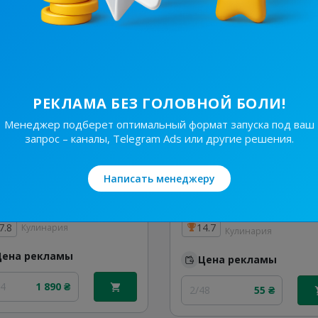
24
410 ₴
1/24
430 ₴
РЕКЛАМА БЕЗ ГОЛОВНОЙ БОЛИ!
Менеджер подберет оптимальный формат запуска под ваш
запрос – каналы, Telegram Ads или другие решения.
Написать менеджеру
122.8K
/
19.8K
5.2K
/
629
Прості Рецепти
7.8
14.7
Кулинария
Кулинария
Цена рекламы
Цена рекламы
24
1 890 ₴
2/48
55 ₴