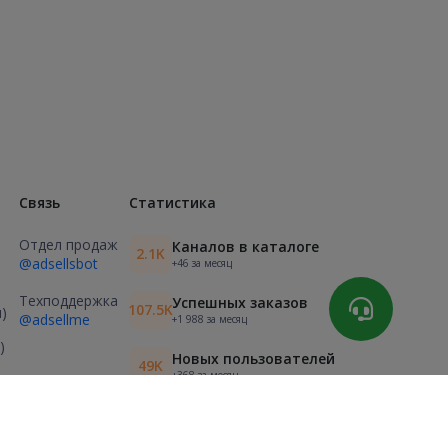
Связь
Статистика
Отдел продаж
Каналов в каталоге
2.1K
@adsellsbot
+46 за месяц
Техподдержка
Успешных заказов
107.5K
)
@adsellme
+1 988 за месяц
)
Новых пользователей
49K
+368 за месяц