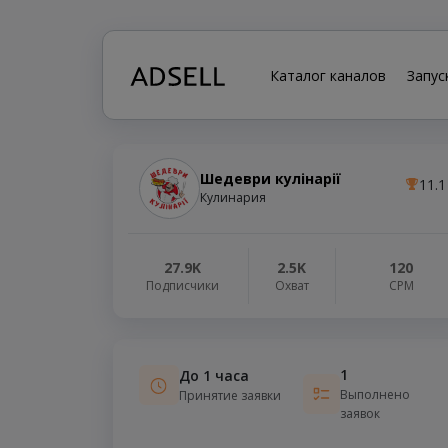
Каталог каналов
Запус
Шедеври кулінарії
11.1
Кулинария
27.9K
2.5K
120
Подписчики
Охват
СРМ
1
До 1 часа
Выполнено
Принятие заявки
заявок