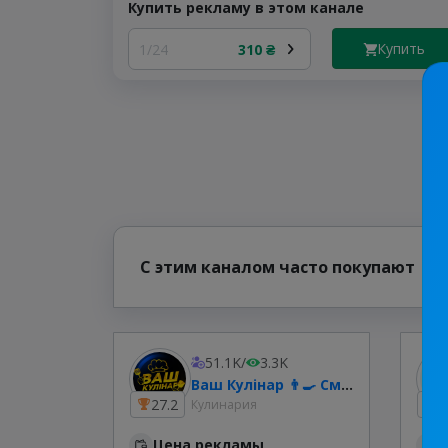
Купить рекламу в этом канале
Купить
1/24
310 ₴
С этим каналом часто покупают
51.1K
/
3.3K
Ваш Кулінар 👨‍🍳 Смачні рецепти
27.2
1
Кулинария
Цена рекламы