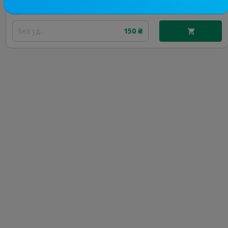
Цена рекламы
Без уд..
150 ₴