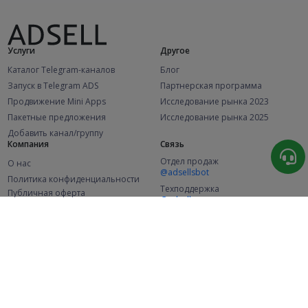
Услуги
Другое
Каталог Telegram-каналов
Блог
Запуск в Telegram ADS
Партнерская программа
Продвижение Mini Apps
Исследование рынка 2023
Пакетные предложения
Исследование рынка 2025
Добавить канал/группу
Компания
Связь
Отдел продаж
О нас
@adsellsbot
Политика конфиденциальности
Техподдержка
Публичная оферта
@adsellme
(Рекламодатели)
Публичная оферта
(Представители)
Статистика
Каналов в каталоге
Успешных заказов
2.1K
107.7K
+46 за месяц
+2 049 за месяц
Новых пользователей
49K
+353 за месяц