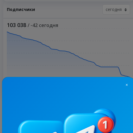
Подписчики
103 038
/ -42 сегодня
×
Больше статистики