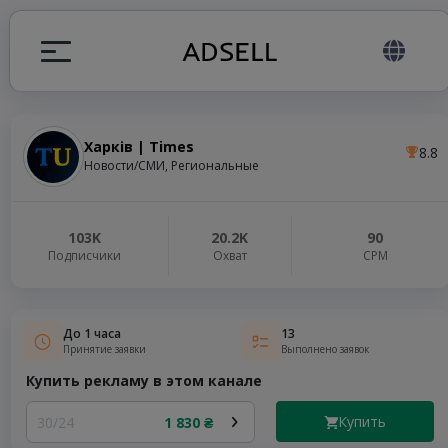
Харків | Times
8.8
ция
Новости/СМИ, Региональные
налов
103K
20.2K
90
Подписчики
Охват
СРМ
elegram ADS
До 1 часа
13
Принятие заявки
Выполнено заявок
Купить рекламу в этом канале
Купить
30/24
1 830 ₴