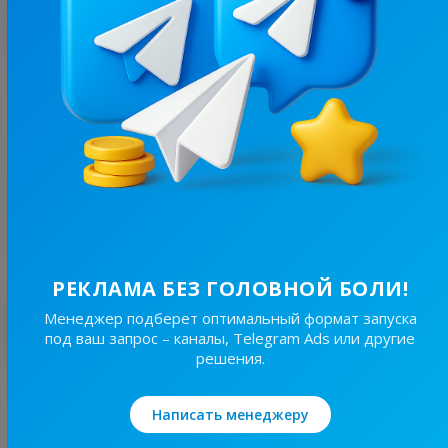
С этим каналом часто покупают
109.9K
/
21.1K
ХОРОШІ ЧЕРНІВЦІ CHERNIVTSI БУКОВИНА ХЧ
30.2
Новости/СМИ, Региональные
Цена рекламы
30/24
1 700 ₴
РЕКЛАМА БЕЗ ГОЛОВНОЙ БОЛИ!
Лучшие по теме
Менеджер подберет оптимальный формат запуска
под ваш запрос – каналы, Telegram Ads или другие
решения.
19.6K
/
4.3K
Новини Львівщини та України
Написать менеджеру
7.7
Новости/СМИ, Региональные