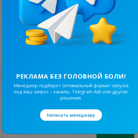
8.4K
/
1K
Ужгород⚡️Незламний
16.6
Новости/СМИ, Региональные
Цена рекламы
30/48
100 ₴
Лучшие по теме
РЕКЛАМА БЕЗ ГОЛОВНОЙ БОЛИ!
Менеджер подберет оптимальный формат запуска
под ваш запрос – каналы, Telegram Ads или другие
19.7K
/
4.6K
решения.
Новини Львівщини та України
7.7
Новости/СМИ, Региональные
Написать менеджеру
Цена рекламы
Без уд..
150 ₴