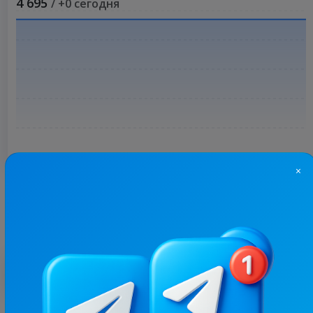
4 695
/ +0 сегодня
×
Больше статистики
С этим каналом часто покупают