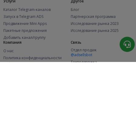
Услуги
Другое
Каталог Telegram-каналов
Блог
Запуск в Telegram ADS
Партнерская программа
Продвижение Mini Apps
Исследование рынка 2023
Пакетные предложения
Исследование рынка 2025
Добавить канал/группу
Компания
Связь
Отдел продаж
О нас
@adsellsbot
Политика конфиденциальности
Техподдержка
Публичная оферта
@adsellme
(Рекламодатели)
Публичная оферта
(Представители)
Статистика
Каналов в каталоге
Успешных заказов
2.1K
107.5K
+42 за месяц
+1 992 за месяц
Новых пользователей
49K
+374 за месяц