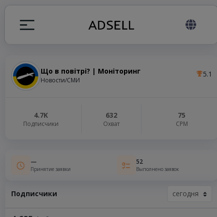
Що в повітрі? | Моніторинг
5.1
ция
Новости/СМИ
налов
4.7K
632
75
Подписчики
Охват
СРМ
elegram ADS
—
52
Принятие заявки
Выполнено заявок
Подписчики