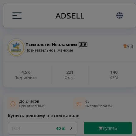
Психологія Незламних 🇺🇦
9.3
ция
Познавательное, Женские
налов
4.5K
221
140
Подписчики
Охват
СРМ
elegram ADS
До 2 часов
65
Принятие заявки
Выполнено заявок
Купить рекламу в этом канале
Купить
1/24
40 ₴