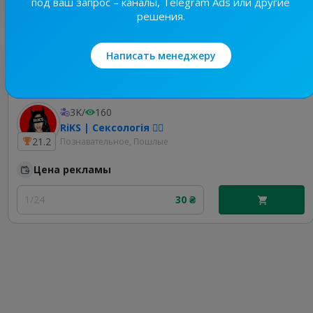
под ваш запрос – каналы, Telegram Ads или другие
решения.
Написать менеджеру
Лучшие по теме
3K
/
160
RiKS | Сексологія ❤️‍🔥
21.2
Познавательное, Пошлые
Цена рекламы
1/24
30 ₴