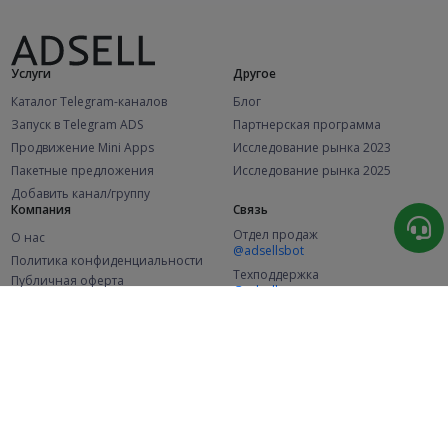
Услуги
Другое
Каталог Telegram-каналов
Блог
Запуск в Telegram ADS
Партнерская программа
Продвижение Mini Apps
Исследование рынка 2023
Пакетные предложения
Исследование рынка 2025
Добавить канал/группу
Компания
Связь
Отдел продаж
О нас
@adsellsbot
Политика конфиденциальности
Техподдержка
Публичная оферта
@adsellme
(Рекламодатели)
Публичная оферта
(Представители)
Статистика
Каналов в каталоге
Успешных заказов
2.1K
107.6K
+46 за месяц
+1 998 за месяц
Новых пользователей
49K
+368 за месяц