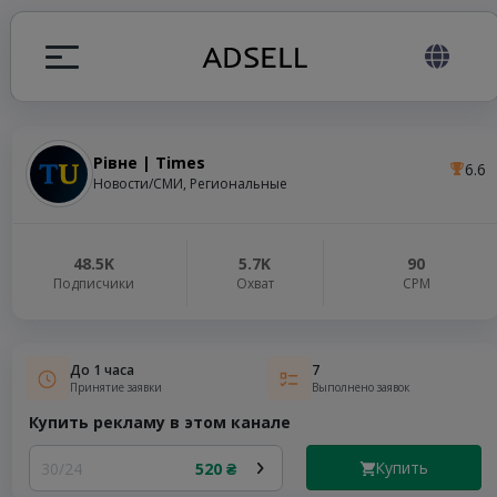
Рівне | Times
6.6
ция
Новости/СМИ, Региональные
налов
48.5K
5.7K
90
Подписчики
Охват
СРМ
elegram ADS
До 1 часа
7
Принятие заявки
Выполнено заявок
Купить рекламу в этом канале
Купить
30/24
520 ₴