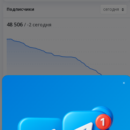
Подписчики
48 506
/ -2 сегодня
×
Больше статистики