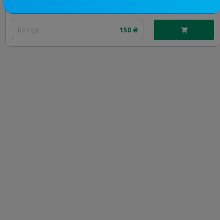
Цена рекламы
Без уд..
150 ₴