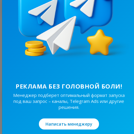
С этим каналом часто покупают
37K
/
6.1K
Твоє Рівне
5.7
Новости/СМИ
Цена рекламы
20/24
610 ₴
РЕКЛАМА БЕЗ ГОЛОВНОЙ БОЛИ!
Лучшие по теме
Менеджер подберет оптимальный формат запуска
под ваш запрос – каналы, Telegram Ads или другие
решения.
19.7K
/
3.8K
Новини Львівщини та України
Написать менеджеру
7.7
Новости/СМИ, Региональные